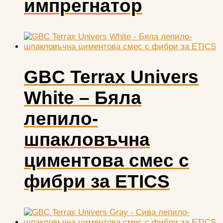
импрегнатор
GBC Terrax Univers
White – Бяла
лепило-
шпакловъчна
циментова смес с
фибри за ETICS