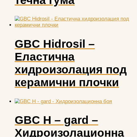
течна гума
GBC Hidrosil –
Еластична
хидроизолация под
керамични плочки
GBC H – gard –
Хидроизолационна