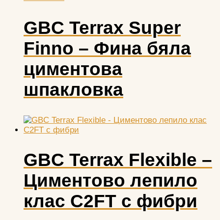
GBC Terrax Super
Finno – Фина бяла
циментова
шпакловка
GBC Terrax Flexible –
Циментово лепило
клас С2FT с фибри