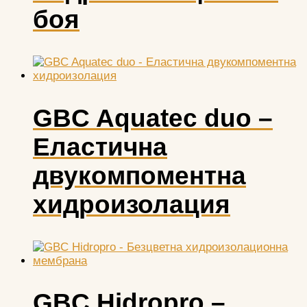
боя
GBC Aquatec duo –
Еластична
двукомпоментна
хидроизолация
GBC Hidropro –