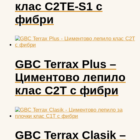
клас С2TE-S1 с
фибри
GBC Terrax Plus –
Циментово лепило
клас С2T с фибри
GBC Terrax Clasik –