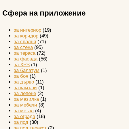
Сфера на приложение
за интериор
(19)
за коридор
(49)
за спалня
(71)
за стена
(95)
за тераса
(72)
за фасада
(56)
за XPS
(1)
за балатум
(1)
за боя
(1)
за дърво
(11)
за камъни
(1)
за лепене
(2)
за мазилка
(1)
за мебели
(8)
за метал
(4)
за ограда
(18)
за под
(30)
за под теракот
(2)