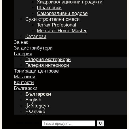
Хидроизолационни продукти
Шпакловки
Саморазливни подове
Сухи строителни смеси
Terrax Profesional
Mercator Home Master
Каталози
За нас
За дистрибутори
Галерия
Галерия екстериори
Галерия интериори
Тониращи центрове
Магазини
Контакти
Български
Български
English
ქართული
Ελληνικά
U
Търсене за: