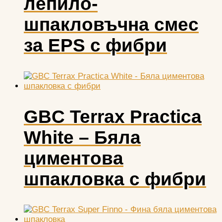
лепило-
шпакловъчна смес
за EPS с фибри
GBC Terrax Practica
White – Бялa
циментова
шпакловка с фибри