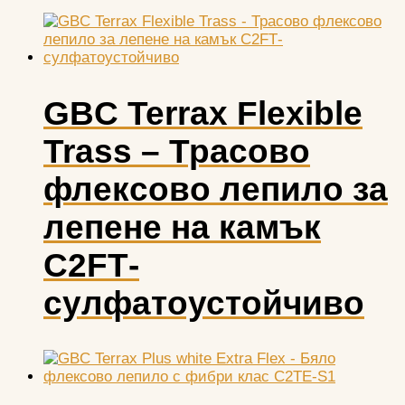
GBC Terrax Flexible
Trass – Трасово
флексово лепило за
лепене на камък
С2FТ-
сулфатоустойчиво