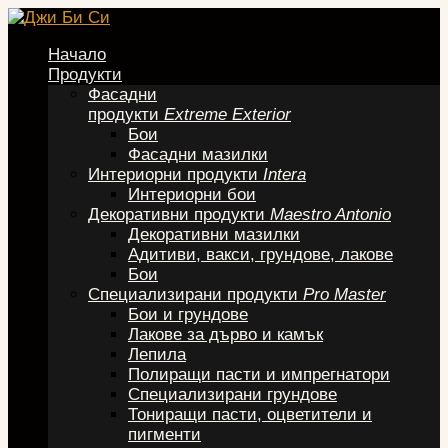
Начало
Продукти
Фасадни
продукти
Extreme Exterior
Бои
Фасадни мазилки
Интериорни продукти
Intera
Интериорни бои
Декоративни продукти
Maestro Antonio
Декоративни мазилки
Адитиви, вакси, грундове, лакове
Бои
Специализирани продукти
Pro Master
Бои и грундове
Лакове за дърво и камък
Лепила
Полиращи пасти и импрегнатори
Специализирани грундове
Тониращи пасти, оцветители и
пигменти