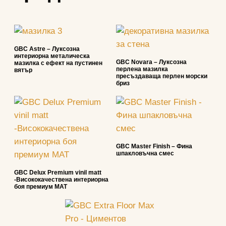
GBC Astre – Луксозна
интериорна металическа
GBC Novara – Луксозна
мазилка с ефект на пустинен
перлена мазилка
вятър
пресъздаваща перлен морски
бриз
GBC Master Finish – Фина
шпакловъчна смес
GBC Delux Premium vinil matt
-Висококачествена интериорна
боя премиум МАТ