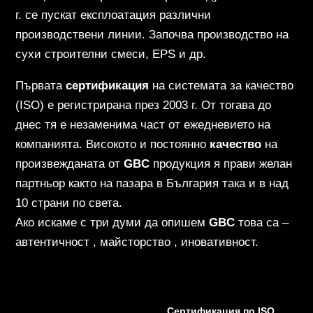
г. се пускат експлоатация различни
производствени линии. Започва производство на
сухи строителни смеси, EPS и др.
Първата
сертификация
на системата за качество
(ISO) е регистрирана през 2003 г. От тогава до
днес тя е незаменима част от ежедневието на
компанията. Високото и постоянно
качество
на
произвежданата от
GBC
продукция я прави желан
партньор както на пазара в България така и в над
10 страни по света.
Ако искаме с три думи да опишем
GBC
това са –
автентичност , майсторство , иновативност.
Сертификация по ISO