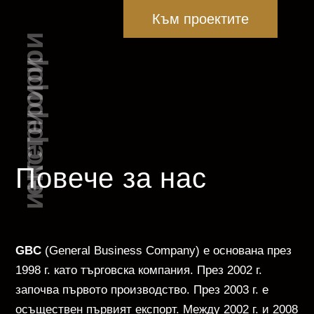
Към проектите
екстериори
интериори
Повече за нас
GBC
(General Business Company) е основана през
1998 г. като търговска компания. През 2002 г.
започва първото производство. През 2003 г. е
осъществен първият експорт. Между 2002 г. и 2008