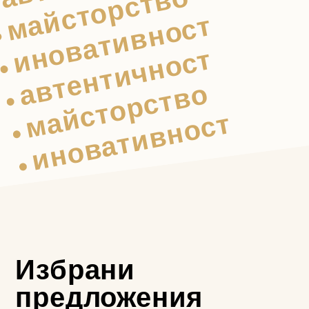
майсторство
иновативност
автентичност
майсторство
иновативност
Избрани
предложения