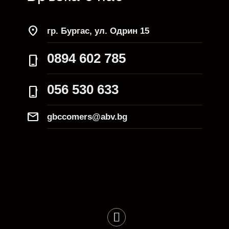
location_on
гр. Бургас, ул. Одрин 15
0894 602 785
phone_iphone
056 530 633
phone_iphone
Mail
gbccomers@abv.bg