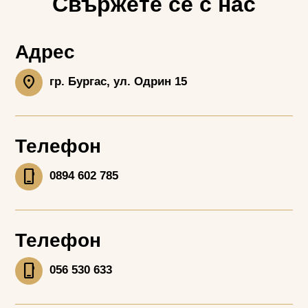
Свържете се с нас
Адрес
location_on
гр. Бургас, ул. Одрин 15
Телефон
phone_iphone
0894 602 785
Телефон
phone_iphone
056 530 633