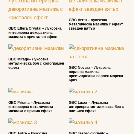
GBC Vertu – луксозна
металическа мазилка с ефект
GBC Effera Crystal – Луксозна
звезден вятър
интериорна декоративна
мазилка с кристален ефект
GBC Mirage– Луксозна
металическа боя с холограмен
ефект
GBC Novara – Луксозна
перлена мазилка
пресъздаваща перлен морски
бриз
GBC Prisma – Луксозна
GBC Luxor – Луксозна
интериорна металическа
интериорна металическа боя с
мазилка с призма ефект
пясъчен ефект
GBC Astre – Луксозна
GBC Tesoro d’oriento –