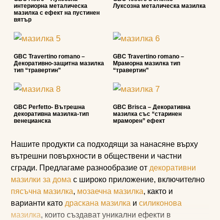
интериорна металическа
Луксозна металическа мазилка
мазилка с ефект на пустинен
вятър
GBC Travertino romano –
GBC Travertino romano –
Декоративно-защитна мазилка
Мраморна мазилка тип
тип “травертин”
“травертин”
GBC Perfetto- Вътрешна
GBC Brisca – Декоративна
декоративна мазилка-тип
мазилка със “старинен
венецианска
мраморен” ефект
Нашите продукти са подходящи за нанасяне върху
вътрешни повърхности в обществени и частни
сгради. Предлагаме разнообразие от
декоративни
мазилки за дома
с широко приложение, включително
пясъчна мазилка
,
мозаечна мазилка
, както и
варианти като
драскана мазилка
и
силиконова
мазилка
, които създават уникални ефекти в