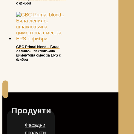
с фибри
GBC Primal blond – Бяла
лепило-шпакловъчна
циментова смес за EPS с
фибри
Продукти
Фасадни
продукти