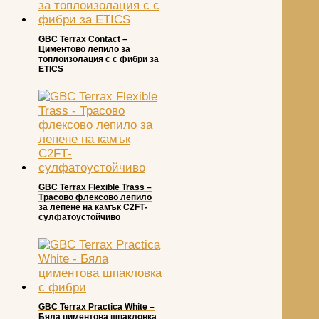
GBC Terrax Contact –
Циментово лепило за
топлоизолация с с фибри за
ETICS
GBC Terrax Flexible Trass –
Трасово флексово лепило
за лепене на камък С2FТ-
сулфатоустойчиво
GBC Terrax Practica White –
Бялa циментова шпакловка