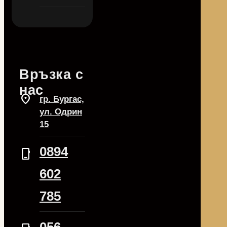
Връзка с
нас
location_on
гр. Бургас,
ул. Одрин
15
0894
phone_iphone
602
785