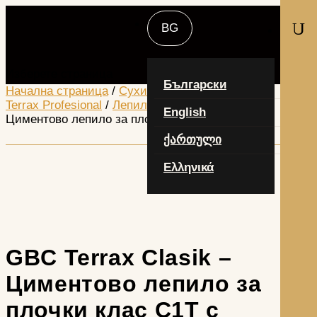
U
Изберете страница
Български
Начална страница
/
Сухи строителни смеси
/
Terrax Profesional
/
Лепила
/ GBC Terrax Clasik –
English
Циментово лепило за плочки клас С1T с фибри
ქართული
Ελληνικά
GBC Terrax Clasik –
Циментово лепило за
плочки клас С1T с