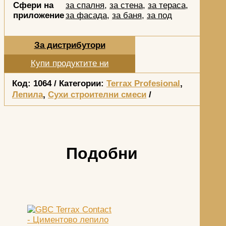
Сфери на
за спалня
,
за стена
,
за тераса
,
приложение
за фасада
,
за баня
,
за под
За дистрибутори
Купи продуктите ни
Код:
1064
Категории:
Terrax Profesional
,
Лепила
,
Сухи строителни смеси
Подобни