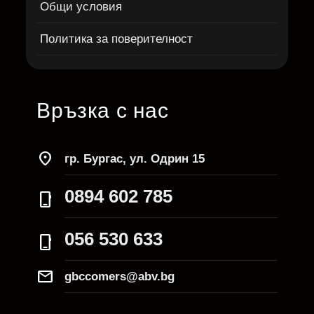
Общи условия
Политика за поверителност
Връзка с нас
location_on
гр. Бургас, ул. Одрин 15
0894 602 785
phone_iphone
056 530 633
phone_iphone
Mail
gbccomers@abv.bg