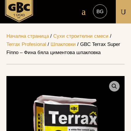
U
Начална страница
/
Сухи строителни смеси
/
Terrax Profesional
/
Шпакловки
/ GBC Terrax Super
Finno – Фина бяла циментова шпакловка