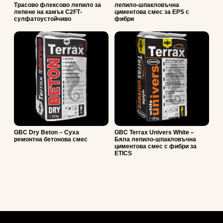
Трасово флексово лепило за
лепило-шпакловъчна
лепене на камък С2FТ-
циментова смес за EPS с
сулфатоустойчиво
фибри
GBC Dry Beton – Суха
GBC Terrax Univers White –
ремонтна бетонова смес
Бяла лепило-шпакловъчна
циментова смес с фибри за
ETICS