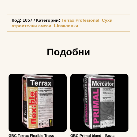
Код:
1057
Категории:
Terrax Profesional
,
Сухи
строителни смеси
,
Шпакловки
Подобни
GBC Terrax Flexible Trass –
GBC Primal blond – Бяла