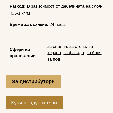
Разход:
В зависимост от дебелината на слоя-
0,5-1 кг./м²
Време за съхнене:
24 часа.
за спалня
,
за стена
,
за
Сфери на
тераса
,
за фасада
,
за баня
,
приложение
за под
За дистрибутори
Купи продуктите ни