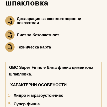
шпакловка
Декларация за експлоатационни
показатели
Лист за безопастност
Техническа карта
GBC Super Finno
е
бяла финна циментова
шпакловка.
ХАРАКТЕРНИ ОСОБЕНОСТИ
Хидро и мразоустойчиво
Супер финна