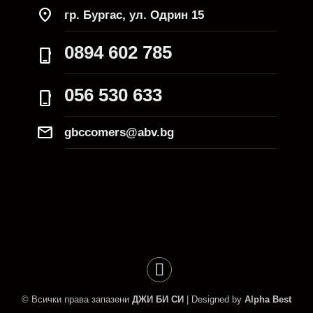
location_on
гр. Бургас, ул. Одрин 15
0894 602 785
phone_iphone
056 530 633
phone_iphone
Mail
gbccomers@abv.bg
© Всички права запазени
ДЖИ БИ СИ
| Designed by
Alpha Best