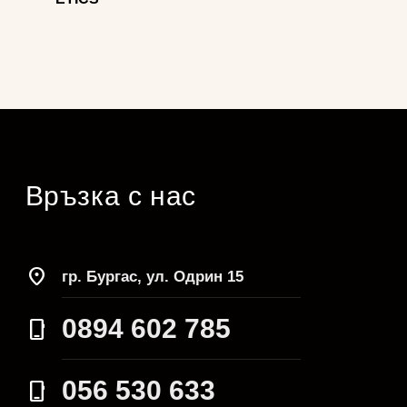
Връзка с нас
location_on
гр. Бургас, ул. Одрин 15
0894 602 785
phone_iphone
056 530 633
phone_iphone