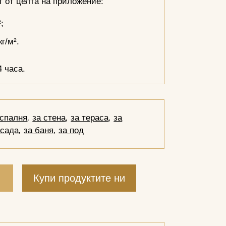
 от целта на приложение:
;
г/м².
 часа.
 спалня
,
за стена
,
за тераса
,
за
сада
,
за баня
,
за под
и
Купи продуктите ни