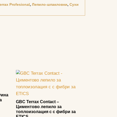
errax Profesional
,
Лепило-шпакловки
,
Сухи
Фина
а
GBC Terrax Contact –
Циментово лепило за
топлоизолация с с фибри за
ETICS