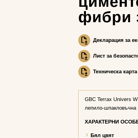
цимент
фибри 
Декларация за е
Лист за безопаст
Техническа карта
GBC Terrax Univers W
лепило-шпакловъчна 
ХАРАКТЕРНИ
ОСОБ
Бял цвят