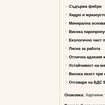
Съдържа фибри
Хидро и мразоуст
Минерална основ
Висока паропропу
Екологично чист 
Лесна за работа
Отлична адхезия 
Устойчивост на м
Висока якост при
Отговаря на БДС
Опаковка:
Хартиени т