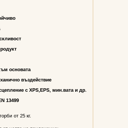
ойчиво
а
скливост
продукт
към основата
еханично въздействие
 сцепление с
XPS,EPS,
мин.вата и др.
EN
13499
орби от 25 кг.