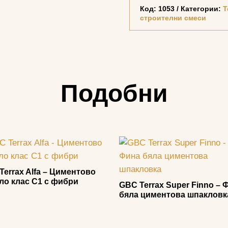
Код:
1053
Категории:
T
строителни смеси
Подобни
Terrax Alfa – Циментово
ло клас С1 с фибри
GBC Terrax Super Finno – 
бяла циментова шпакловк