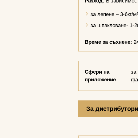
Разход:
В зависимост
за лепене – 3-6кг/м²
за шпакловане- 1-2к
Време за съхнене:
24
Сфери на
за
приложение
фа
За дистрибутор