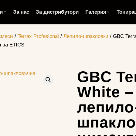
и
За нас
За дистрибутори
Галерия
Тонира
смеси
/
Terrax Profesional
/
Лепило-шпакловки
/ GBC Terr
 за ETICS
GBC Ter
White –
лепило
шпакло