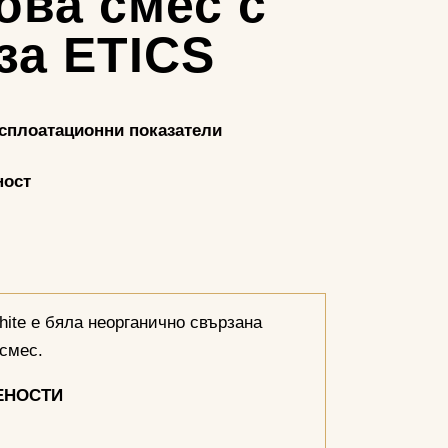
ова смес с
за ETICS
ксплоатационни показатели
ност
hite е бяла неорганично свързана
смес.
ЕНОСТИ