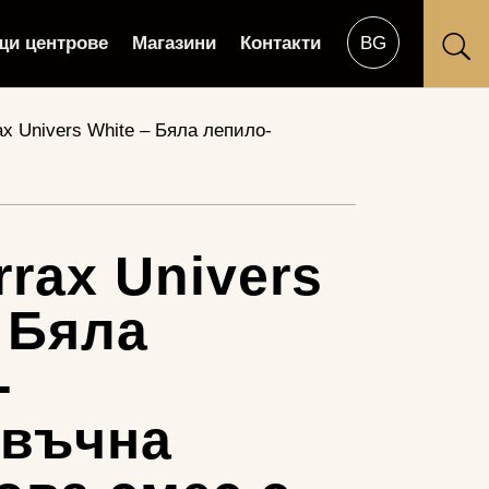
щи центрове
Магазини
Контакти
U
ax Univers White – Бяла лепило-
rax Univers
 Бяла
-
въчна