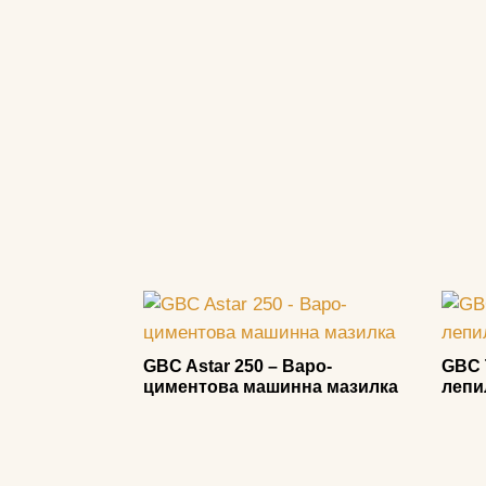
GBC Astar 250 – Варо-
GBC 
циментова машинна мазилка
лепи