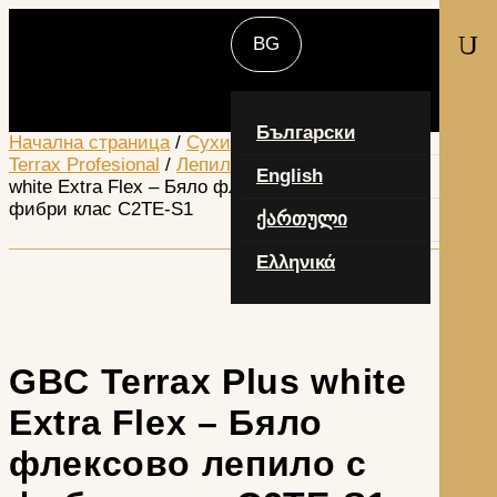
U
Изберете страница
Български
Начална страница
/
Сухи строителни смеси
/
Terrax Profesional
/
Лепила
/ GBC Terrax Plus
English
white Extra Flex – Бяло флексово лепило с
фибри клас С2ТЕ-S1
ქართული
Ελληνικά
GBC Terrax Plus white
Extra Flex – Бяло
флексово лепило с