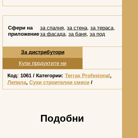
Сфери на
за спалня
,
за стена
,
за тераса
,
приложение
за фасада
,
за баня
,
за под
За дистрибутори
Купи продуктите ни
Код:
1061
Категории:
Terrax Profesional
,
Лепила
,
Сухи строителни смеси
Подобни