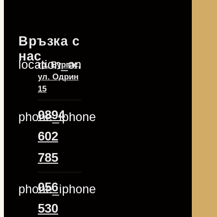
Връзка с
нас
location_on
гр. Бургас,
ул. Одрин
15
0894
phone_iphone
602
785
056
phone_iphone
530