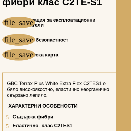
фибри клас С2ТЕ-S1
Декларация за експлоатационни
показатели
Лист за безопастност
Техническа карта
GBC Terrax Plus White Extra Flex C2TES1 е
бяло високоякостно, еластично неорганично
свързано лепило.
ХАРАКТЕРНИ ОСОБЕНОСТИ
Съдържа фибри
Еластично- клас С2ТЕ
S1