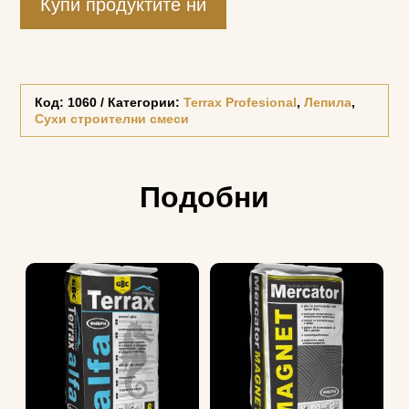
Купи продуктите ни
Код:
1060
Категории:
Terrax Profesional
,
Лепила
,
Сухи строителни смеси
Подобни