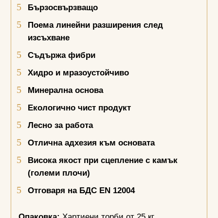
Бързосвързващо
Поема линейни разширения след
изсъхване
Съдържа фибри
Хидро и мразоустойчиво
Минерална основа
Екологично чист продукт
Лесно за работа
Отлична адхезия към основата
Висока якост при сцепление с камък
(големи плочи)
Отговаря на БДС
EN
12004
Опаковка:
Хартиени торби от 25 кг.