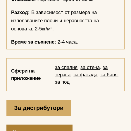
Разход:
В зависимост от размера на
използваните плочи и неравността на
основата: 2-5кг/м².
Време за съхнене:
2-4 часа.
за спалня
,
за стена
,
за
Сфери на
тераса
,
за фасада
,
за баня
,
приложение
за под
За дистрибутори