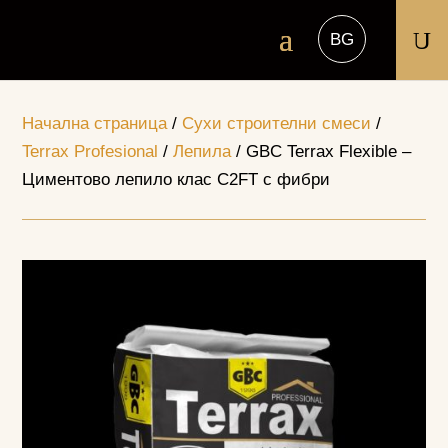
U
Начална страница
/
Сухи строителни смеси
/
Terrax Profesional
/
Лепила
/ GBC Terrax Flexible –
Циментово лепило клас С2FT с фибри