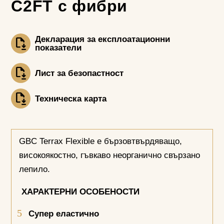
С2FT с фибри
Декларация за експлоатационни
показатели
Лист за безопастност
Техническа карта
GBC Terrax Flexible е бързовтвърдяващо,
високоякостно, гъвкаво неорганично свързано
лепило.
ХАРАКТЕРНИ ОСОБЕНОСТИ
Супер еластично