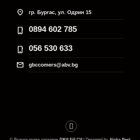
location_on
гр. Бургас, ул. Одрин 15
0894 602 785
phone_iphone
056 530 633
phone_iphone
Mail
gbccomers@abv.bg
© Всички права запазени
ДЖИ БИ СИ
| Designed by
Alpha Best