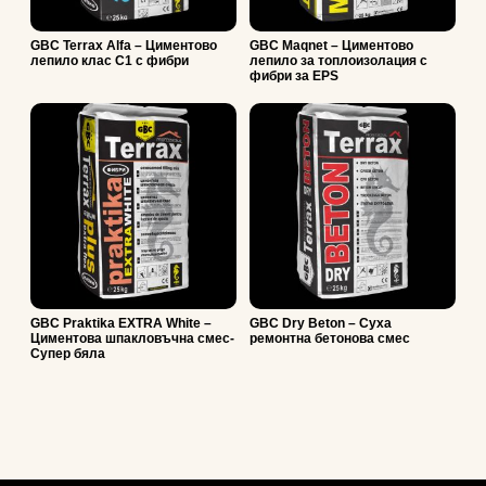
GBC Terrax Alfa – Циментово
GBC Maqnet – Циментово
лепило клас С1 с фибри
лепило за топлоизолация с
фибри за EPS
GBC Praktika EXTRA White –
GBC Dry Beton – Суха
Циментова шпакловъчна смес-
ремонтна бетонова смес
Супер бяла