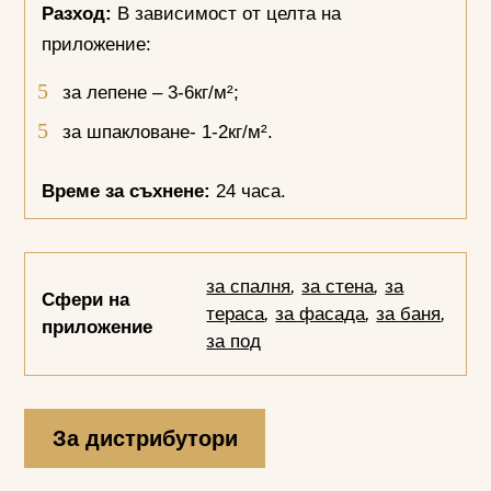
Разход:
В зависимост от целта на
приложение:
за лепене – 3-6кг/м²;
за шпакловане- 1-2кг/м².
Време за съхнене:
24 часа.
за спалня
,
за стена
,
за
Сфери на
тераса
,
за фасада
,
за баня
,
приложение
за под
За дистрибутори