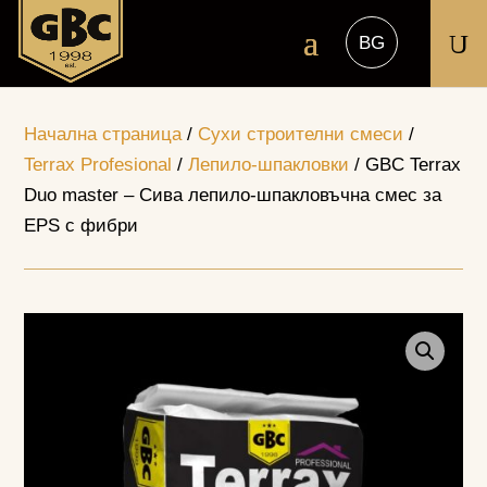
U
Начална страница
/
Сухи строителни смеси
/
Terrax Profesional
/
Лепило-шпакловки
/ GBC Terrax
Duo master – Сива лепило-шпакловъчна смес за
EPS с фибри