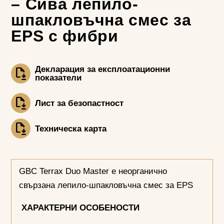
– Сива лепило-
шпакловъчна смес за
EPS с фибри
Декларация за експлоатационни
показатели
Лист за безопастност
Техническа карта
GBC Terrax Duo Master е неорганично
свързана лепило-шпакловъчна смес за EPS
ХАРАКТЕРНИ ОСОБЕНОСТИ