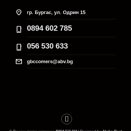
location_on
гр. Бургас, ул. Одрин 15
0894 602 785
phone_iphone
056 530 633
phone_iphone
Mail
gbccomers@abv.bg