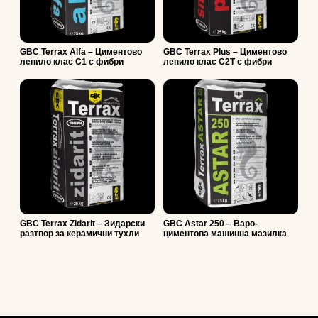
GBC Terrax Alfa – Циментово
GBC Terrax Plus – Циментово
лепило клас С1 с фибри
лепило клас С2T с фибри
GBC Terrax Zidarit – Зидарски
GBC Astar 250 – Варо-
разтвор за керамични тухли
циментова машинна мазилка