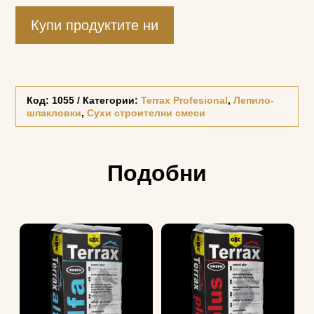
Купи продуктите ни
Код:
1055
Категории:
Terrax Profesional
,
Лепило-
шпакловки
,
Сухи строителни смеси
Подобни