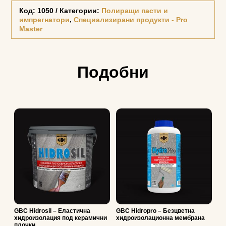
Код:
1050
Категории:
Полиращи пасти и
импрегнатори
,
Специализирани продукти - Pro
Master
Подобни
GBC Hidrosil – Еластична
GBC Hidropro – Безцветна
хидроизолация под керамични
хидроизолационна мембрана
плочки