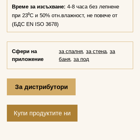
Време за изсъхване:
4-8 часа без лепнене
при 23⁰С и 50% отн.влажност, не повече от
(БДС EN ISO 3678)
Сфери на
за спалня
,
за стена
,
за
приложение
баня
,
за под
За дистрибутори
Купи продуктите ни