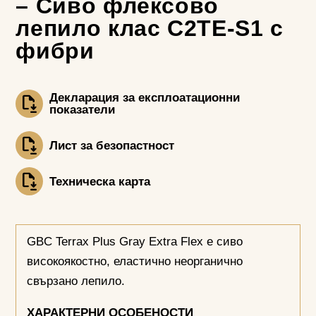
– Сиво флексово
лепило клас С2TE-S1 с
фибри
Декларация за експлоатационни
показатели
Лист за безопастност
Техническа карта
GBC Terrax Plus Gray Extra Flex е сиво
високоякостно, еластично неорганично
свързано лепило.
ХАРАКТЕРНИ ОСОБЕНОСТИ