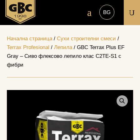
U
Начална страница
/
Сухи строителни смеси
/
Terrax Profesional
/
Лепила
/ GBC Terrax Plus EF
Grаy – Сиво флексово лепило клас С2TE-S1 с
фибри