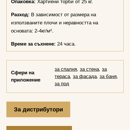
Опаковка:
Хартиени торби от 25 кг.
Разход:
В зависимост от размера на
използваните плочи и неравността на
основата: 2-4кг/м².
Време за съхнене:
24 часа.
за спалня
,
за стена
,
за
Сфери на
тераса
,
за фасада
,
за баня
,
приложение
за под
За дистрибутори