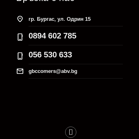
location_on
гр. Бургас, ул. Одрин 15
0894 602 785
phone_iphone
056 530 633
phone_iphone
Mail
gbccomers@abv.bg