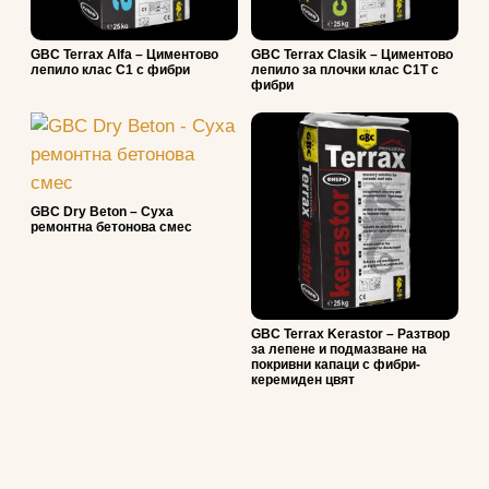
GBC Terrax Alfa – Циментово
GBC Terrax Clasik – Циментово
лепило клас С1 с фибри
лепило за плочки клас С1T с
фибри
GBC Dry Beton – Суха
ремонтна бетонова смес
GBC Terrax Kerastor – Разтвор
за лепене и подмазване на
покривни капаци с фибри-
керемиден цвят