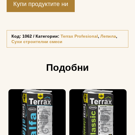
Купи продуктите ни
Код:
1062
Категории:
Terrax Profesional
,
Лепила
,
Сухи строителни смеси
Подобни