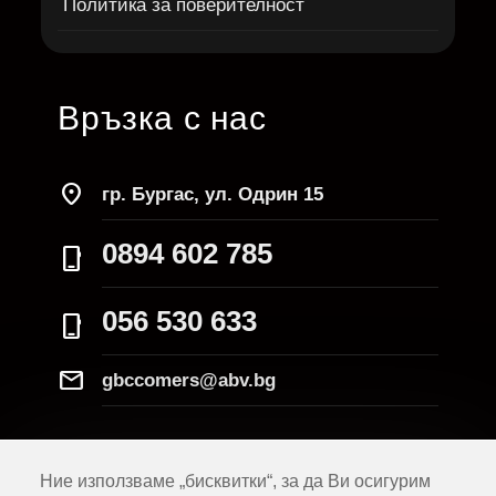
Политика за поверителност
Връзка с нас
location_on
гр. Бургас, ул. Одрин 15
0894 602 785
phone_iphone
056 530 633
phone_iphone
Mail
gbccomers@abv.bg
Ние използваме „бисквитки“, за да Ви осигурим