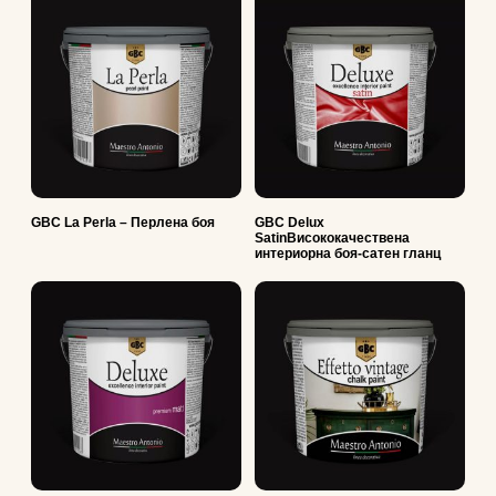
GBC La Perla – Перлена боя
GBC Delux
SatinВисококачествена
интериорна боя-сатен гланц