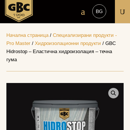
U
Начална страница
/
Специализирани продукти -
Pro Master
/
Хидроизолационни продукти
/ GBC
Hidrostop – Еластична хидроизолация – течна
гума