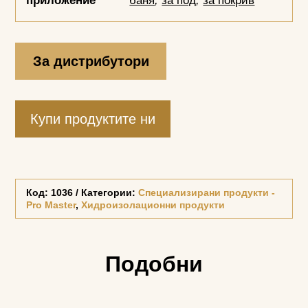
приложение
баня
,
за под
,
за покрив
За дистрибутори
Купи продуктите ни
Код:
1036
Категории:
Специализирани продукти -
Pro Master
,
Хидроизолационни продукти
Подобни