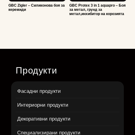
GBC Zigler – Силиконова боя за
GBC Protex 3 in 1 aquapro – Боя
керемиди
за метал, грунд за
метал,инхибитор на корозията
Продукти
Фасадни продукти
Интериорни продукти
Декоративни продукти
Специализирани продукти