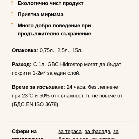
Екологично чист продукт
Приятна миризма
Много добро поведение при
продължително съхранение
Опаковка:
0,75л., 2,5л., 15л.
Разход:
С 1л. GBC Hidrostop могат да бъдат
покрити 1-2м² за един слой.
Време за изсъхване:
24 часа. без лепнене
при 23⁰С и 50% отн.влажност, h, не повече от
(БДС EN ISO 3678)
Сфери на
за тераса
,
за фасада
,
за