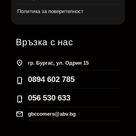
Политика за поверителност
Връзка с нас
location_on
гр. Бургас, ул. Одрин 15
0894 602 785
phone_iphone
056 530 633
phone_iphone
Mail
gbccomers@abv.bg