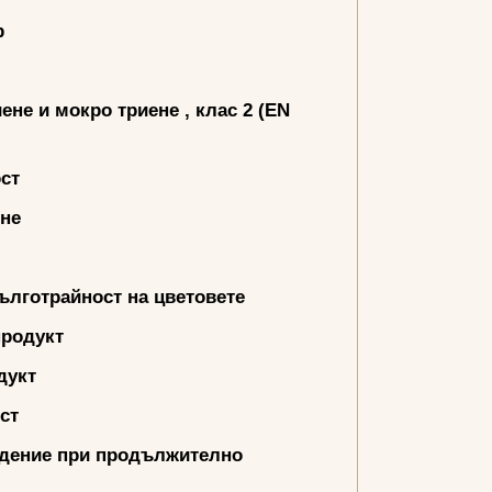
р
иене и мокро триене
,
клас 2 (
EN
ст
яне
ълготрайност на цветовете
продукт
дукт
ст
едение при продължително