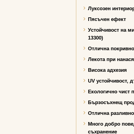
Луксозен интерио
Пясъчен ефект
Устойчивост на м
13300)
Отлична покривно
Лекота при нанас
Висока адхезия
UV
устойчивост, д
Екологично чист 
Бързосъхнещ про
Отлична разливно
Много добро пов
съхранение