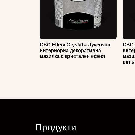
GBC Effera Crystal – Луксозна
GBC 
интериорна декоративна
инте
мазилка с кристален ефект
мази
вятъ
Продукти