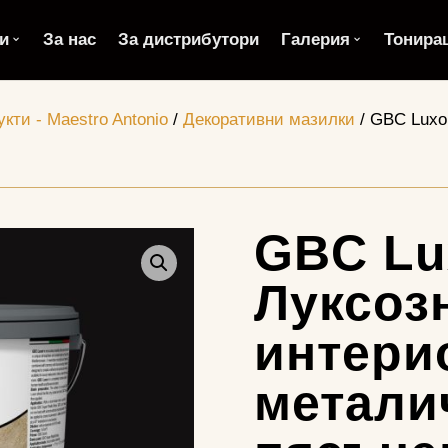
и
За нас
За дистрибутори
Галерия
Тонира
кти - Maestro Antonio
/
Декоративни мазилки
/ GBC Luxo
GBC Lu
Луксоз
интери
метали