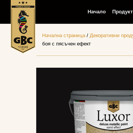
Начало
Продукт
Начална страница
/
Декоративни проду
боя с пясъчен ефект