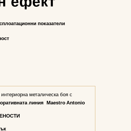
н ефект
ксплоатационни показатели
ност
 интериорна металическа боя с
коративната линия
Maestro Antonio
БЕНОСТИ
сък