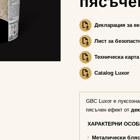
пясъче
Декларация за е
Лист за безопаст
Техническа карта
Catalog Luxor
GBC Luxor е луксозна
пясъчен ефект от
де
ХАРАКТЕРНИ ОСО
Металически бля