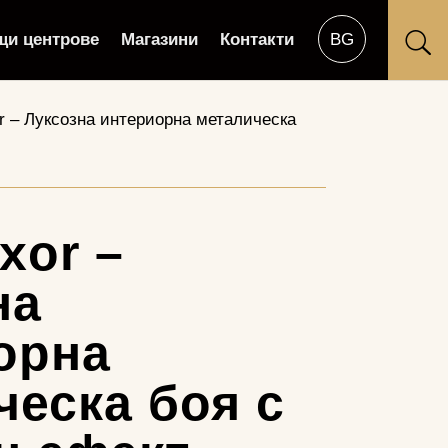
щи центрове
Магазини
Контакти
U
r – Луксозна интериорна металическа
xor –
на
орна
ческа боя с