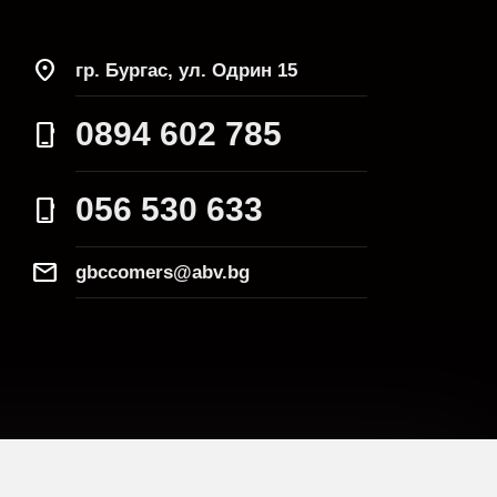
location_on
гр. Бургас, ул. Одрин 15
0894 602 785
phone_iphone
056 530 633
phone_iphone
Mail
gbccomers@abv.bg