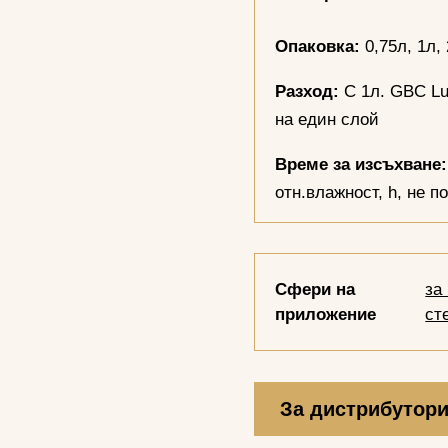
Опаковка:
0,75л, 1л, 
Разход:
С 1л. GBC Lux
на един слой
Време за изсъхване:
отн.влажност, h, не п
Сфери на
за
приложение
ст
За дистрибутор