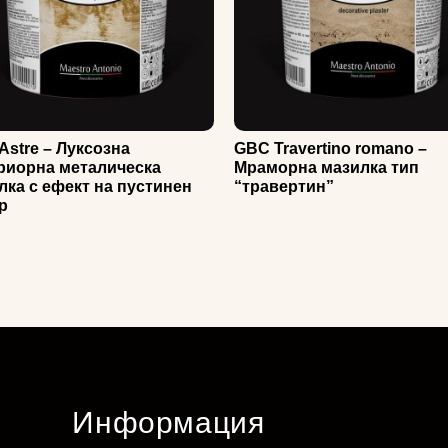
Astre – Луксозна
GBC Travertino romano –
риорна металическа
Мраморна мазилка тип
лка с ефект на пустинен
“травертин”
р
Информация