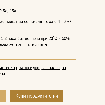
2,5л, 15л
or могат да се покрият около 4 - 6 м²
1-2 часа без лепнене при 23⁰С и 50%
овече от (БДС EN ISO 3678)
 интериор
,
за коридор
,
за спалня
,
за
ена
и
Купи продуктите ни