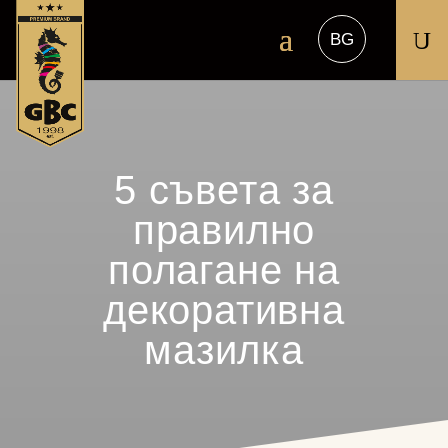
U
5 съвета за
правилно
полагане на
декоративна
мазилка