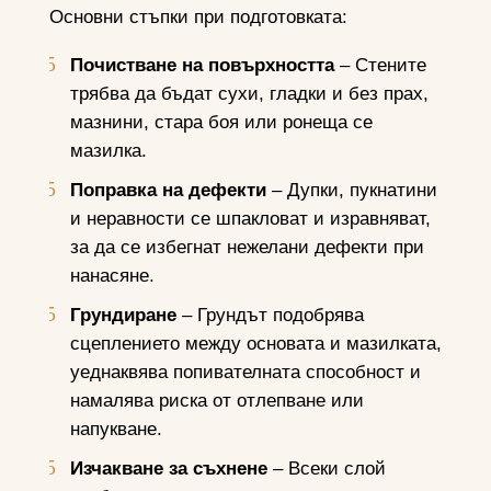
Основни стъпки при подготовката:
Почистване на повърхността
– Стените
трябва да бъдат сухи, гладки и без прах,
мазнини, стара боя или ронеща се
мазилка.
Поправка на дефекти
– Дупки, пукнатини
и неравности се шпакловат и изравняват,
за да се избегнат нежелани дефекти при
нанасяне.
Грундиране
– Грундът подобрява
сцеплението между основата и мазилката,
уеднаквява попивателната способност и
намалява риска от отлепване или
напукване.
Изчакване за съхнене
– Всеки слой