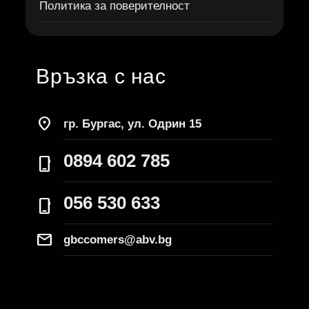
Политика за поверителност
Връзка с нас
location_on
гр. Бургас, ул. Одрин 15
0894 602 785
phone_iphone
056 530 633
phone_iphone
Mail
gbccomers@abv.bg