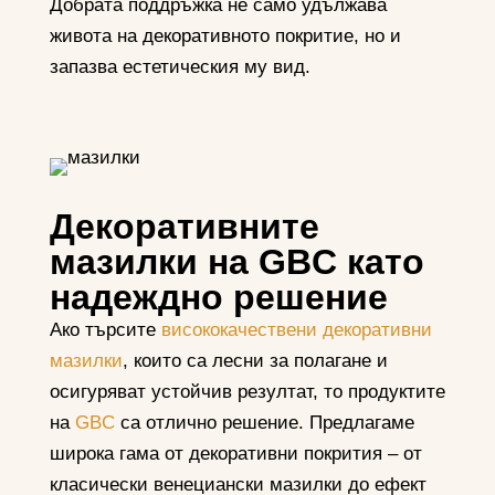
Добрата поддръжка не само удължава
живота на декоративното покритие, но и
запазва естетическия му вид.
Декоративните
мазилки на GBC като
надеждно решение
Ако търсите
висококачествени декоративни
мазилки
, които са лесни за полагане и
осигуряват устойчив резултат, то продуктите
на
GBC
са отлично решение. Предлагаме
широка гама от декоративни покрития – от
класически венециански мазилки до ефект