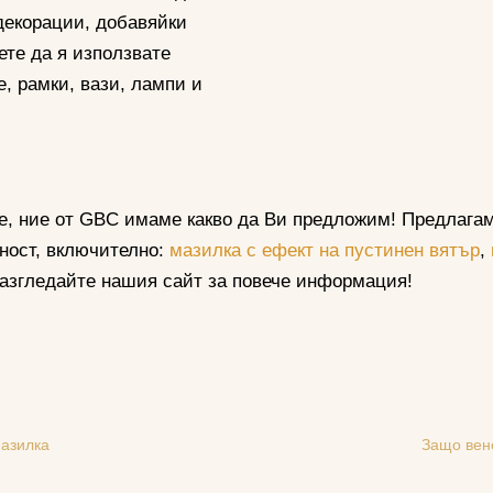
декорации, добавяйки
ете да я използвате
, рамки, вази, лампи и
ие, ние от GBC имаме какво да Ви предложим! Предлага
ност, включително:
мазилка с ефект на пустинен вятър
,
Разгледайте нашия сайт за повече информация!
мазилка
Защо вене