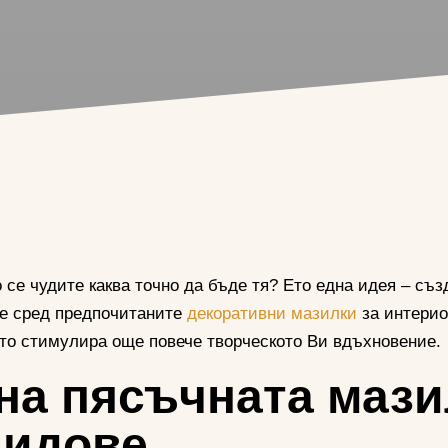
се чудите каква точно да бъде тя? Ето една идея – съз
я е сред предпочитаните
декоративни мазилки
за интерио
ето стимулира още повече творческото Ви вдъхновение.
на пясъчната мази
видове