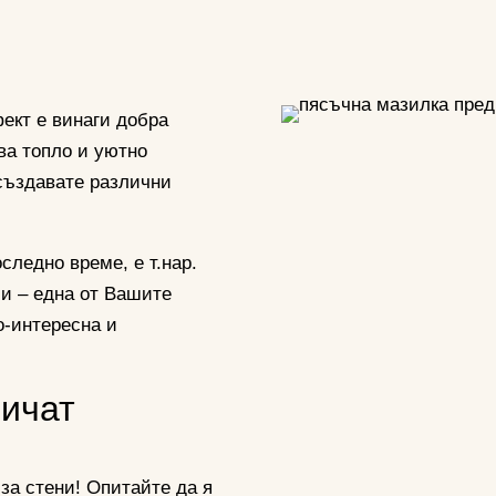
ект е винаги добра
ва топло и уютно
създавате различни
следно време, е т.нар.
ми – една от Вашите
о-интересна и
личат
 за стени! Опитайте да я