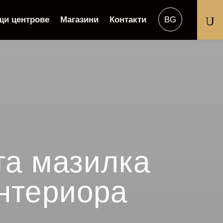
U
щи центрове
Магазини
Контакти
та мазилка
интериора