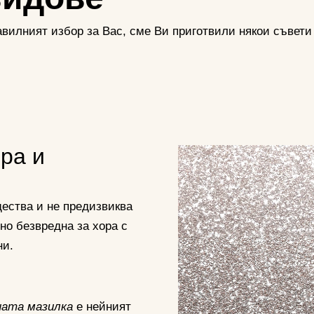
равилният избор за Вас, сме Ви приготвили някои съвет
ра и
ества и не предизвиква
но безвредна за хора с
ни.
ната мазилка
е нейният