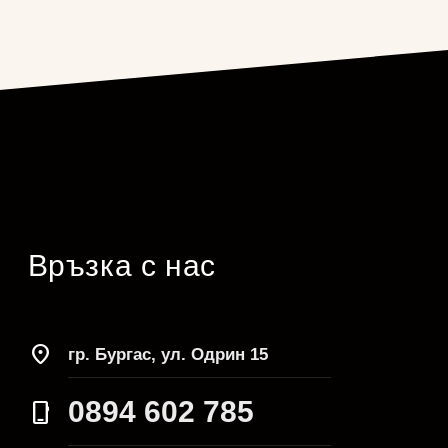
Връзка с нас
location_on
гр. Бургас, ул. Одрин 15
0894 602 785
phone_iphone