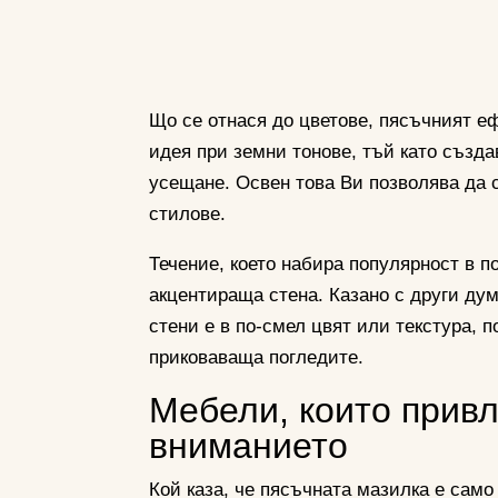
Що се отнася до цветове, пясъчният еф
идея при земни тонове, тъй като създа
усещане. Освен това Ви позволява да 
стилове.
Течение, което набира популярност в по
акцентираща стена. Казано с други ду
стени е в по-смел цвят или текстура, п
приковаваща погледите.
Мебели, които прив
вниманието
Кой каза, че пясъчната мазилка е само