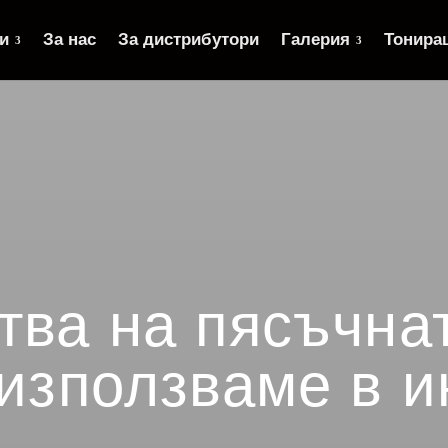
и
За нас
За дистрибутори
Галерия
Тонира
тва на пясъчна
 използваме в 