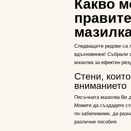
Какво м
правите
мазилк
Следващите редове са 
вдъхновение! Събрали с
мазилка за ефектен резу
Стени, коит
вниманието
Пясъчната мазилка Ви д
Можете да създадете ст
по-забележими, да разн
различни пособия.