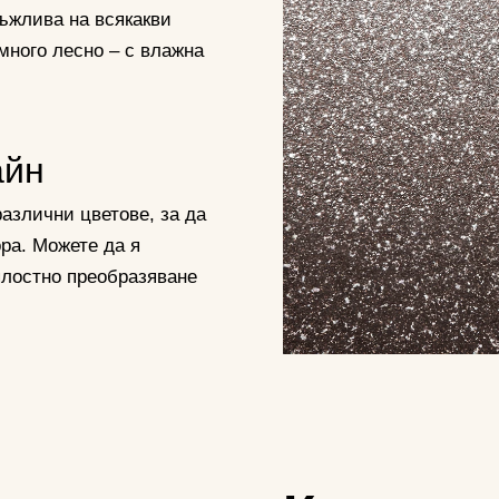
ръжлива на всякакви
много лесно – с влажна
и
айн
азлични цветове, за да
ра. Можете да я
цялостно преобразяване