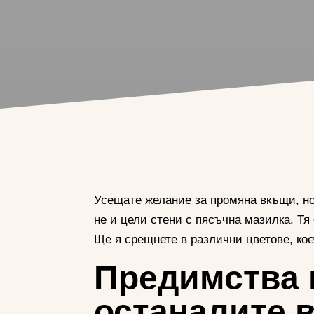
Усещате желание за промяна вкъщи, но 
не и цели стени с пясъчна мазилка. Т
Ще я срещнете в различни цветове, ко
Предимства 
останалите 