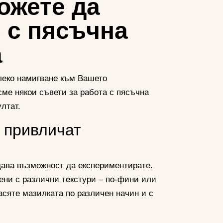
ожете да
 с пясъчна
а
леко намигване към Вашето
ме някои съвети за работа с пясъчна
лтат.
о привличат
ава възможност да експериментирате.
ени с различни текстури – по-фини или
асяте мазилката по различен начин и с