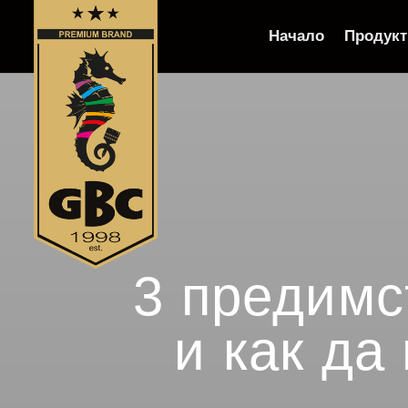
Начало
Продукт
3 предимс
и как да