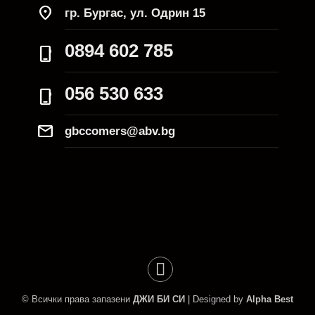
location_on
гр. Бургас, ул. Одрин 15
0894 602 785
phone_iphone
056 530 633
phone_iphone
Mail
gbccomers@abv.bg
© Всички права запазени
ДЖИ БИ СИ
| Designed by
Alpha Best