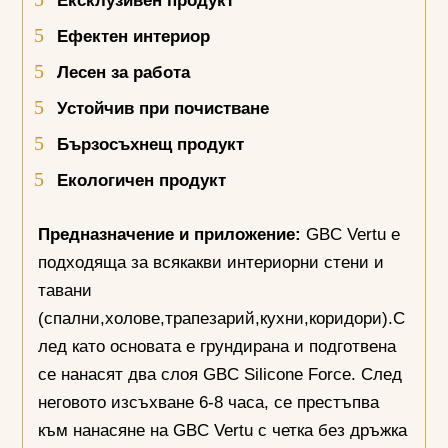
Ексклузивен продукт
Ефектен интериор
Лесен за работа
Устойчив при почистване
Бързосъхнещ продукт
Екологичен продукт
Предназначение и приложение:
GBC Vertu е
подходяща за всякакви интериорни стени и
тавани
(спални,холове,трапезарий,кухни,коридори).С
лед като основата е грундирана и подготвена
се нанасят два слоя GBC Silicone Force. След
неговото изсъхване 6-8 часа, се престъпва
към нанасяне на GBC Vertu с четка без дръжка