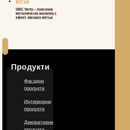
GBC Vertu – луксозна
металическа мазилка с
ефект звезден вятър
Продукти
Фасадни
продукти
Интериорни
продукти
Декоративни
продукти