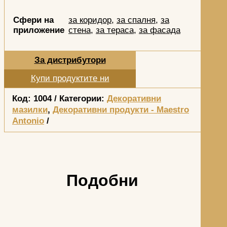
Сфери на
за коридор
,
за спалня
,
за
приложение
стена
,
за тераса
,
за фасада
За дистрибутори
Купи продуктите ни
Код:
1004
Категории:
Декоративни
мазилки
,
Декоративни продукти - Maestro
Antonio
Подобни