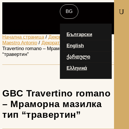
U
Изберете страница
Български
Начална страница
/
Декоративни продукти -
Maestro Antonio
/
Декоративни мазилки
/ GBC
English
Travertino romano – Мраморна мазилка тип
“травертин”
ქართული
Ελληνικά
GBC Travertino romano
– Мраморна мазилка
тип “травертин”