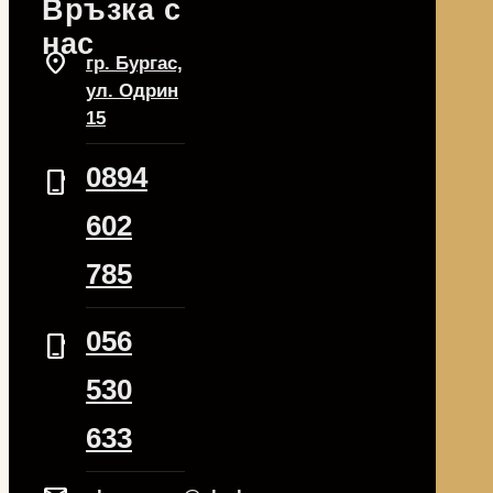
Връзка с
нас
location_on
гр. Бургас,
ул. Одрин
15
0894
phone_iphone
602
785
056
phone_iphone
530
633