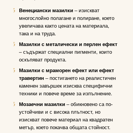
Венециански мазилки
– изискват
многослойно полагане и полиране, което
увеличава както цената на материала,
така и на труда.
Мазилки с металически и перлен ефект
– съдържат специални пигменти, които
оскъпяват продукта.
Мазилки с мраморен ефект или ефект
травертин
– постигането на реалистичен
каменен завършек изисква специфични
техники и повече време за изпълнение.
Мозаечни мазилки
– обикновено са по-
устойчиви и с висока плътност, но
изискват повече материал на квадратен
метър, което покачва общата стойност.