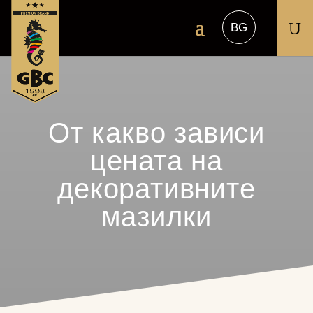
U
От какво зависи
цената на
декоративните
мазилки