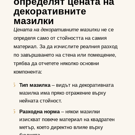
определят цената на
декоративните
мазилки
Цената на декоративните мазилки
не се
определя само от стойността на самия
материал. За да изчислите реалния разход
по завършването на стена или помещение,
трябва да отчетете няколко основни
компонента:
Тип мазилка
– видът на декоративната
мазилка има пряко отражение върху
нейната стойност.
Разходна норма
– някои мазилки
изискват повече материал на квадратен
метър, което директно влияе върху