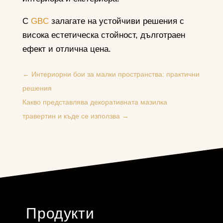
С
GBC
залагате на устойчиви решения с
висока естетическа стойност, дълготраен
ефект и отлична цена.
←
Интериорни бои за малки пространства: практични
решения
Какво представлява декоративната мазилка
травертин и къде се използва
→
Продукти