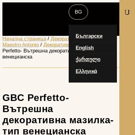
U
Изберете страница
Български
Начална страница
/
Декоративни продукти -
Maestro Antonio
/
Декоративни мазилки
/ GBC
English
Perfetto- Вътрешна декоративна мазилка-тип
венецианска
ქართული
Ελληνικά
GBC Perfetto-
Вътрешна
декоративна мазилка-
тип венецианска