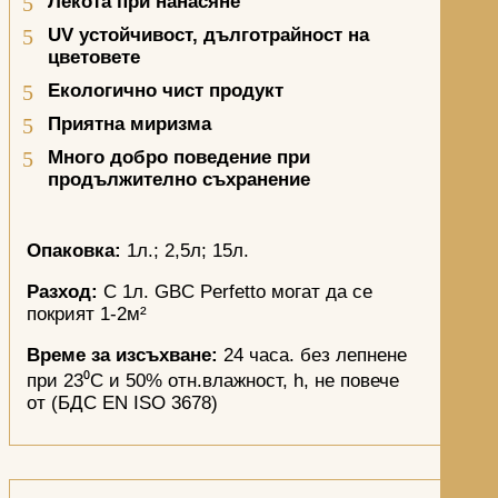
Лекота при нанасяне
UV
устойчивост, дълготрайност на
цветовете
Екологично чист продукт
Приятна миризма
Много добро поведение при
продължително съхранение
Опаковка:
1л.; 2,5л; 15л.
Разход:
С 1л. GBC Perfetto могат да се
покрият 1-2м²
Време за изсъхване:
24 часа. без лепнене
при 23⁰С и 50% отн.влажност, h, не повече
от (БДС EN ISO 3678)