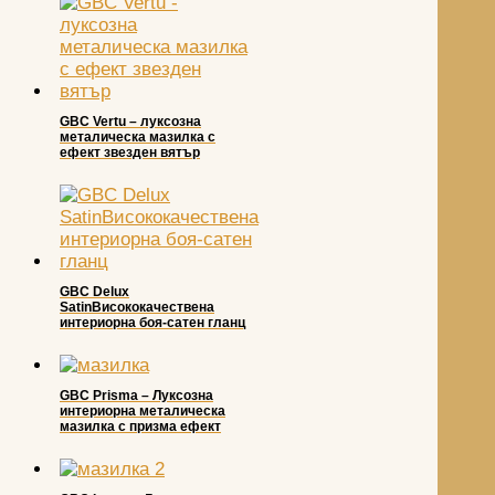
GBC Vertu – луксозна
металическа мазилка с
ефект звезден вятър
GBC Delux
SatinВисококачествена
интериорна боя-сатен гланц
GBC Prisma – Луксозна
интериорна металическа
мазилка с призма ефект