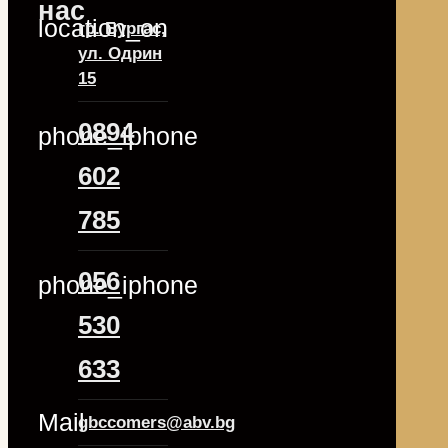
нас
location_on
гр. Бургас,
ул. Одрин
15
0894
phone_iphone
602
785
056
phone_iphone
530
633
Mail
gbccomers@abv.bg