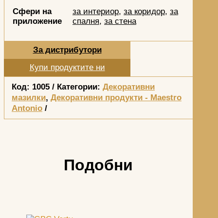
Сфери на
за интериор
,
за коридор
,
за
приложение
спалня
,
за стена
За дистрибутори
Купи продуктите ни
Код:
1005
Категории:
Декоративни
мазилки
,
Декоративни продукти - Maestro
Antonio
Подобни