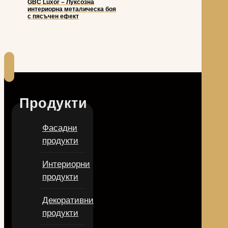
GBC Luxor – Луксозна
интериорна металическа боя
с пясъчен ефект
Продукти
Фасадни
продукти
Интериорни
продукти
Декоративни
продукти