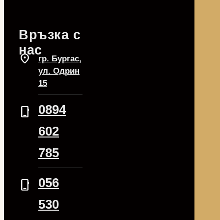
Връзка с
нас
location_on
гр. Бургас,
ул. Одрин
15
0894
phone_iphone
602
785
056
phone_iphone
530