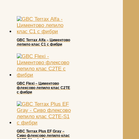
GBC Terrax Alfa – Циментово
лепило клас С1 с фибри
GBC Flexi – Циментово
флексово лепило клас С2TЕ
с фибри
GBC Terrax Plus EF Grаy –
Сиво флексово лепило клас