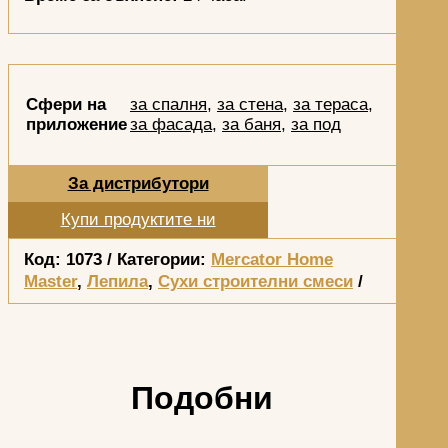
Сфери на
за спалня
,
за стена
,
за тераса
,
приложение
за фасада
,
за баня
,
за под
За дистрибутори
Купи продуктите ни
Код:
1073
Категории:
Mercator Home
Master
,
Лепила
,
Сухи строителни смеси
Подобни