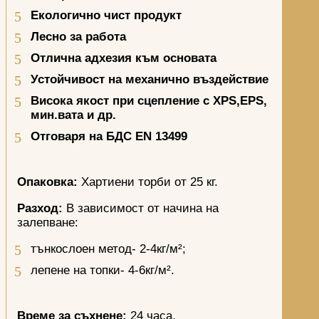
Екологично чист продукт
Лесно за работа
Отлична адхезия към основата
Устойчивост на механично въздействие
Висока якост при сцепление с
XPS,EPS,
мин.вата и др.
Отговаря на БДС
EN
13499
Опаковка:
Хартиени торби от 25 кг.
Разход:
В зависимост от начина на
залепване:
тънкослоен метод- 2-4кг/м²;
лепене на топки- 4-6кг/м².
Време за съхнене:
24 часа.