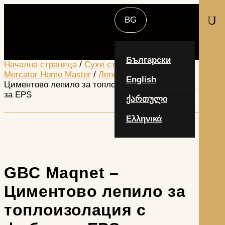
U
Изберете страница
Български
Начална страница
/
Сухи строителни смеси
/
Mercator Home Master
/
Лепила
/ GBC Maqnet –
English
Циментово лепило за топлоизолация с фибри
за EPS
ქართული
Ελληνικά
GBC Maqnet –
Циментово лепило за
топлоизолация с