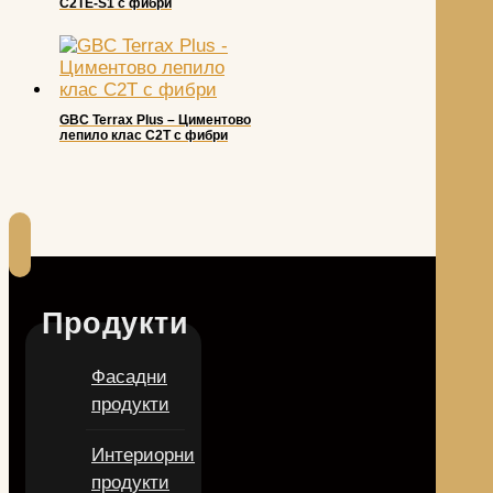
С2TE-S1 с фибри
GBC Terrax Plus – Циментово
лепило клас С2T с фибри
Продукти
Фасадни
продукти
Интериорни
продукти