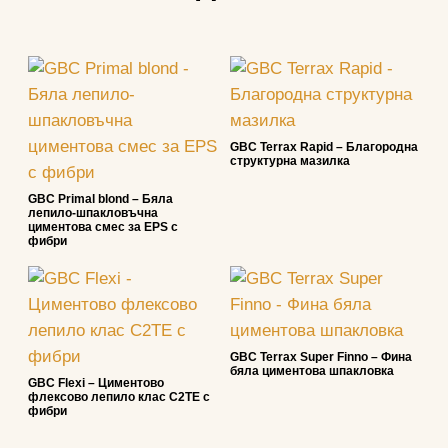
GBC Terrax Rapid – Благородна
структурна мазилка
GBC Primal blond – Бяла
лепило-шпакловъчна
циментова смес за EPS с
фибри
GBC Terrax Super Finno – Фина
бяла циментова шпакловка
GBC Flexi – Циментово
флексово лепило клас С2TЕ с
фибри