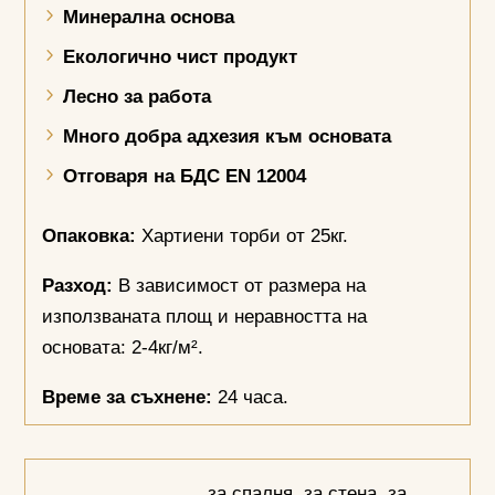
Минерална основа
Екологично чист продукт
Лесно за работа
Много добра адхезия към основата
Отговаря на БДС
EN
12004
Опаковка:
Хартиени торби от 25кг.
Разход:
В зависимост от размера на
използваната площ и неравността на
основата: 2-4кг/м².
Време за съхнене:
24 часа.
за спалня
,
за стена
,
за