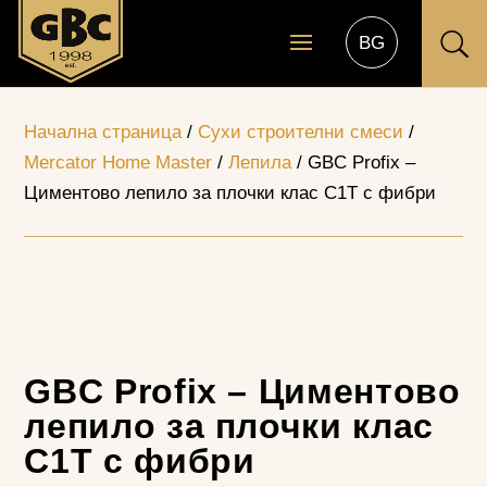
U
Начална страница
/
Сухи строителни смеси
/
Mercator Home Master
/
Лепила
/ GBC Profix –
Циментово лепило за плочки клас С1T с фибри
GBC Profix – Циментово
лепило за плочки клас
С1T с фибри