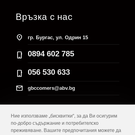
Връзка с нас
location_on
гр. Бургас, ул. Одрин 15
0894 602 785
phone_iphone
056 530 633
phone_iphone
Mail
gbccomers@abv.bg
Ние използваме „бисквитки“, за да Ви осигурим
по-добро съдържание и потребителско
преживяване. Вашите предпочитания можете да