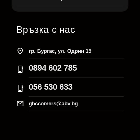
Връзка с нас
location_on
гр. Бургас, ул. Одрин 15
0894 602 785
phone_iphone
056 530 633
phone_iphone
Mail
gbccomers@abv.bg