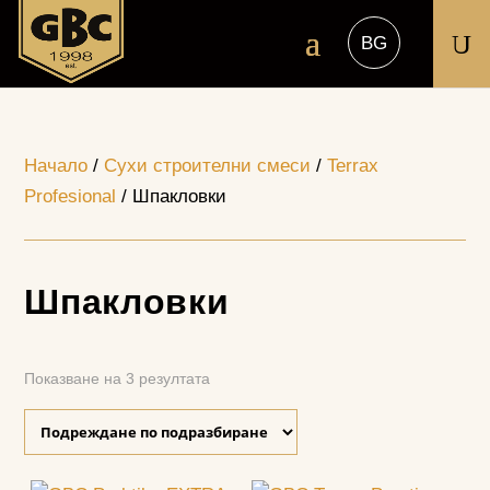
U
Начало
/
Сухи строителни смеси
/
Terrax
Profesional
/ Шпакловки
Шпакловки
Показване на 3 резултата