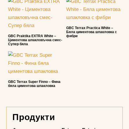
GBC Terrax Practica White –
Бялa циментова шпакловка с
GBC Praktika EXTRA White –
фибри
Циментова шпакловъчна смес-
Супер бяла
GBC Terrax Super Finno – Фина
бяла циментова шпакловка
Продукти