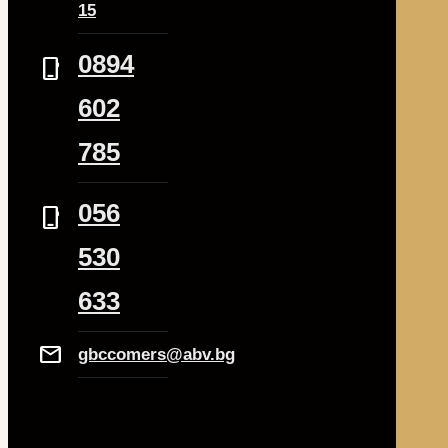
15
0894
phone_iphone
602
785
056
phone_iphone
530
633
Mail
gbccomers@abv.bg