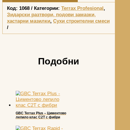
Код:
1068
Категории:
Terrax Profesional
,
Зидарски разтвори, подови замазки,
хастарни мазилки
,
Сухи строителни смеси
Подобни
GBC Terrax Plus – Циментово
лепило клас С2T с фибри