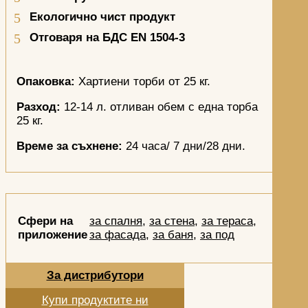
Екологично чист продукт
Отговаря на БДС
EN
1504
-
3
Опаковка:
Хартиени торби от 25 кг.
Разход:
12-14 л. отливан обем с една торба
25 кг.
Време за съхнене:
24 часа/ 7 дни/28 дни.
Сфери на
за спалня
,
за стена
,
за тераса
,
приложение
за фасада
,
за баня
,
за под
За дистрибутори
Купи продуктите ни