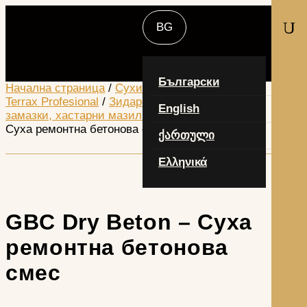
U
Изберете страница
Български
Начална страница
/
Сухи строителни смеси
/
Terrax Profesional
/
Зидарски разтвори, подови
English
замазки, хастарни мазилки
/ GBC Dry Beton –
Суха ремонтна бетонова смес
ქართული
Ελληνικά
GBC Dry Beton – Суха
ремонтна бетонова
смес