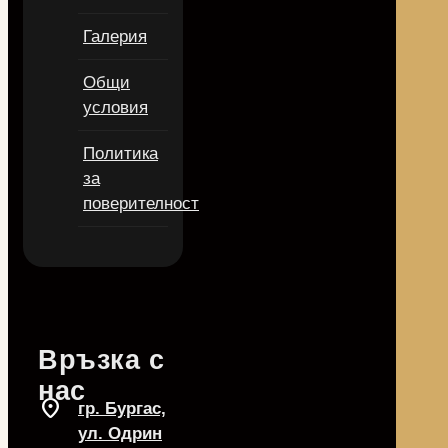
Галерия
Общи
условия
Политика
за
поверителност
Връзка с
нас
location_on
гр. Бургас,
ул. Одрин