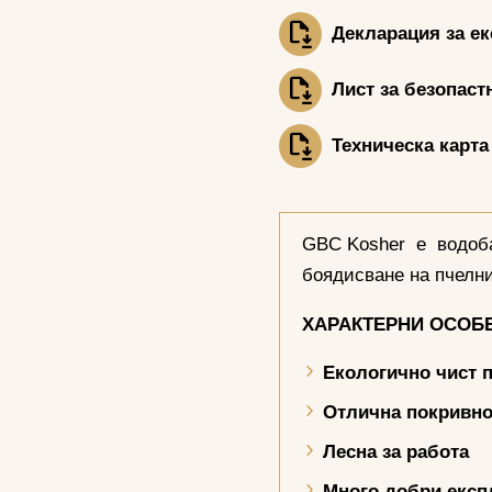
Декларация за е
Лист за безопаст
Техническа карта
GBC Kosher е водоба
боядисване на пчелн
ХАРАКТЕРНИ ОСОБ
Екологично чист 
Отлична покривно
Лесна за работа
Много добри експ