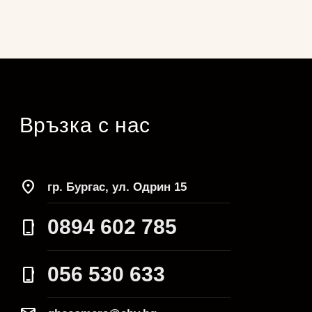
Връзка с нас
location_on
гр. Бургас, ул. Одрин 15
0894 602 785
phone_iphone
056 530 633
phone_iphone