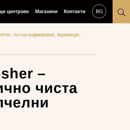
щи центрове
Магазини
Контакти
U
бетон, пътна маркировка, керемиди,
sher –
ично чиста
 пчелни