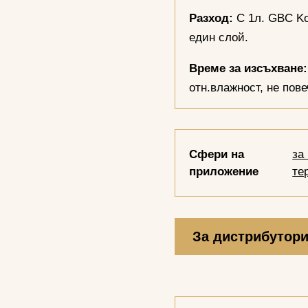
Разход:
С 1л. GBC Ko
един слой.
Време за изсъхване:
отн.влажност, не пов
Сфери на
за
приложение
те
За дистрибутор