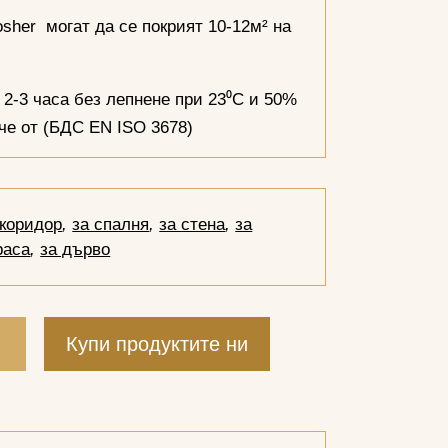
sher могат да се покрият 10-12м² на
2-3 часа без лепнене при 23⁰С и 50%
ече от (БДС EN ISO 3678)
 коридор
,
за спалня
,
за стена
,
за
раса
,
за дърво
и
Купи продуктите ни