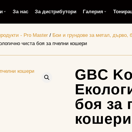
и
За нас
За дистрибутори
Галерия
Тонира
одукти - Pro Master
/
Бои и грундове за метал, дърво, 
ологично чиста боя за пчелни кошери
GBC Ko
Еколог
боя за
кошери