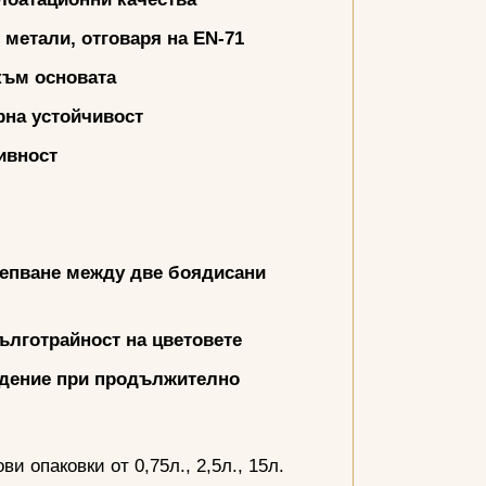
 метали, отговаря на
EN-71
към основата
рна устойчивост
ивност
лепване между две боядисани
ълготрайност на цветовете
едение при продължително
и опаковки от 0,75л., 2,5л., 15л.