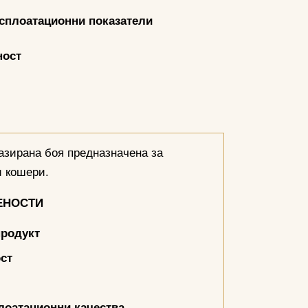
ксплоатационни показатели
ност
зирана боя предназначена за
и кошери.
ЕНОСТИ
продукт
ст
лоатационни качества