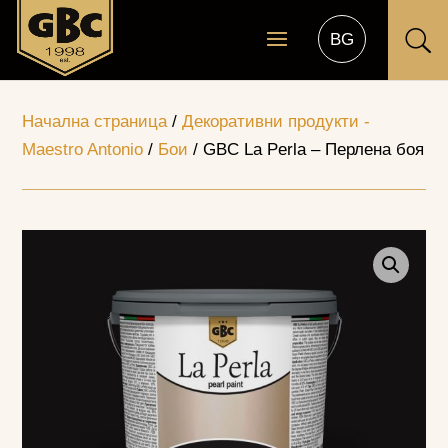
U
Начална страница
/
Декоративни продукти -
Maestro Antonio
/
Бои
/ GBC La Perla – Перлена боя