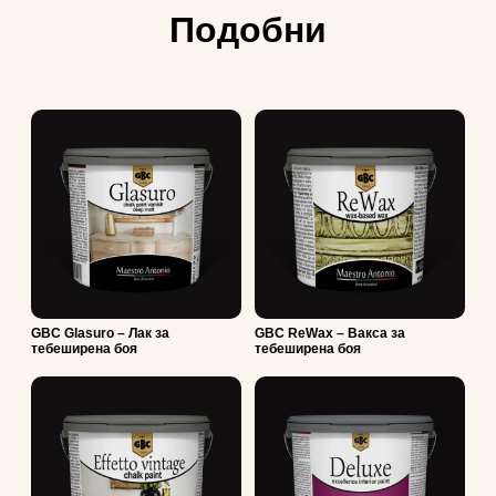
Подобни
GBC Glasuro – Лак за
GBC ReWax – Вакса за
тебеширена боя
тебеширена боя