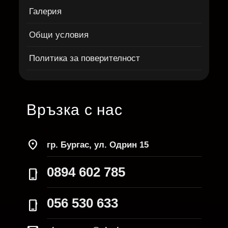
Галерия
Общи условия
Политика за поверителност
Връзка с нас
location_on
гр. Бургас, ул. Одрин 15
0894 602 785
phone_iphone
056 530 633
phone_iphone