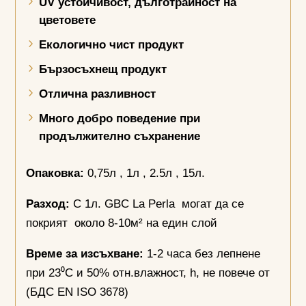
UV
устойчивост, дълготрайност на
цветовете
Екологично чист продукт
Бързосъхнещ продукт
Отлична разливност
Много добро поведение при
продължително съхранение
Опаковка:
0,75л , 1л , 2.5л , 15л.
Разход:
С 1л. GBC La Perla могат да се
покрият около 8-10м² на един слой
Време за изсъхване:
1-2 часа без лепнене
при 23⁰С и 50% отн.влажност, h, не повече от
(БДС EN ISO 3678)