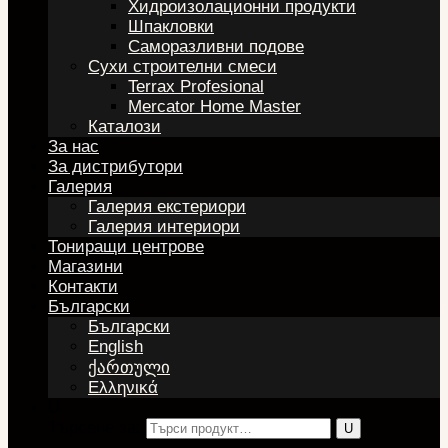
Хидроизолационни продукти
Шпакловки
Саморазливни подове
Сухи строителни смеси
Terrax Profesional
Mercator Home Master
Каталози
За нас
За дистрибутори
Галерия
Галерия екстериори
Галерия интериори
Тониращи центрове
Магазини
Контакти
Български
Български
English
ქართული
Ελληνικά
U
Търсене за: