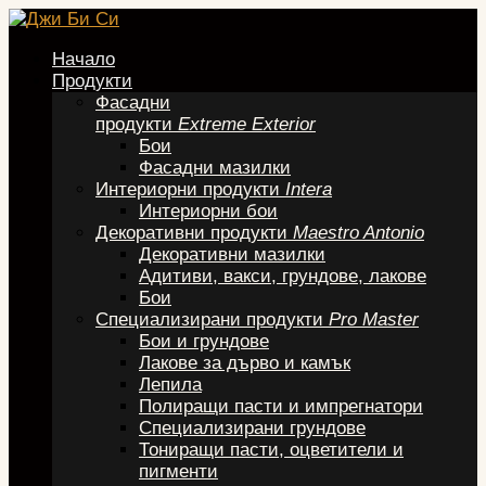
Начало
Продукти
Фасадни
продукти
Extreme Exterior
Бои
Фасадни мазилки
Интериорни продукти
Intera
Интериорни бои
Декоративни продукти
Maestro Antonio
Декоративни мазилки
Адитиви, вакси, грундове, лакове
Бои
Специализирани продукти
Pro Master
Бои и грундове
Лакове за дърво и камък
Лепила
Полиращи пасти и импрегнатори
Специализирани грундове
Тониращи пасти, оцветители и
пигменти