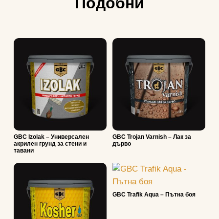
Подобни
GBC Izolak – Универсален
GBC Trojan Varnish – Лак за
акрилен грунд за стени и
дърво
тавани
GBC Trafik Aqua – Пътна боя