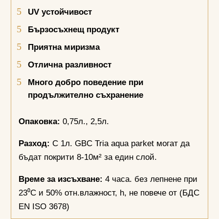
UV
устойчивост
Бързосъхнещ продукт
Приятна миризма
Отлична разливност
Много добро поведение при
продължително съхранение
Опаковка:
0,75л., 2,5л.
Разход:
С 1л. GBC Tria aqua parket могат да
бъдат покрити 8-10м² за един слой.
Време за изсъхване:
4 часа. без лепнене при
23⁰С и 50% отн.влажност, h, не повече от (БДС
EN ISO 3678)