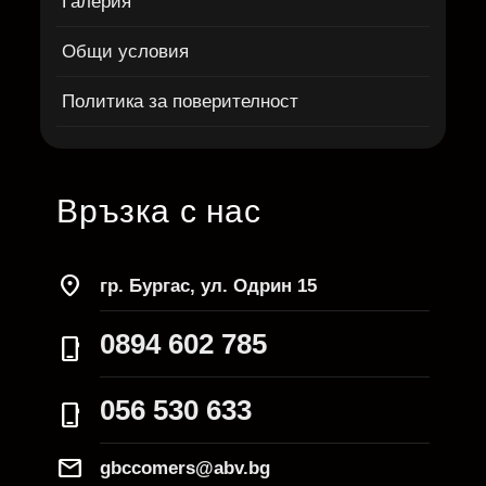
Галерия
Общи условия
Политика за поверителност
Връзка с нас
location_on
гр. Бургас, ул. Одрин 15
0894 602 785
phone_iphone
056 530 633
phone_iphone
Mail
gbccomers@abv.bg