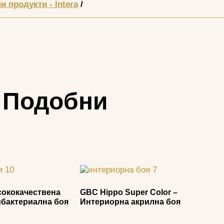
 продукти - Intera
Подобни
сококачествена
GBC Hippo Super Color –
ибактериална боя
Интериорна акрилна боя