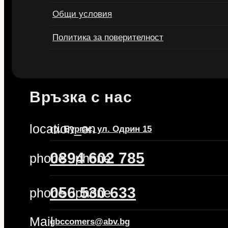
Общи условия
Политика за поверителност
Връзка с нас
location_on
гр. Бургас, ул. Одрин 15
0894 602 785
phone_iphone
056 530 633
phone_iphone
Mail
gbccomers@abv.bg