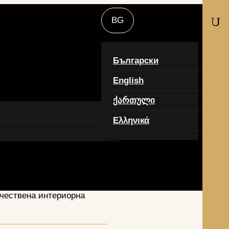
U
Български
English
ქართული
Ελληνικά
качествена интериорна