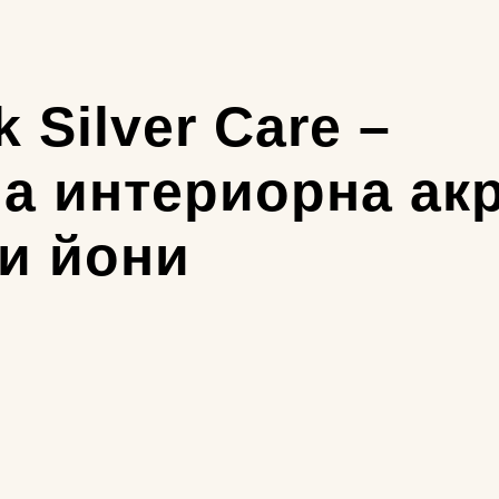
 Silver Care –
а интериорна ак
и йони