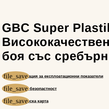
GBC Super Plastik
Висококачествен
боя със сребърн
Декларация за експлоатационни показатели
Лист за безопастност
Техническа карта