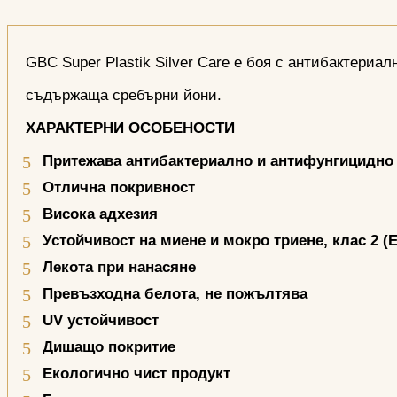
GBC Super Plastik Silver Care e боя с антибактериа
съдържаща сребърни йони.
ХАРАКТЕРНИ ОСОБЕНОСТИ
Притежава антибактериално и антифунгицидно
Отлична покривност
Висока адхезия
Устойчивост на миене и мокро триене, клас 2 (
E
Лекота при нанасяне
Превъзходна белота, не пожълтява
UV
устойчивост
Дишащо покритие
Екологично чист продукт