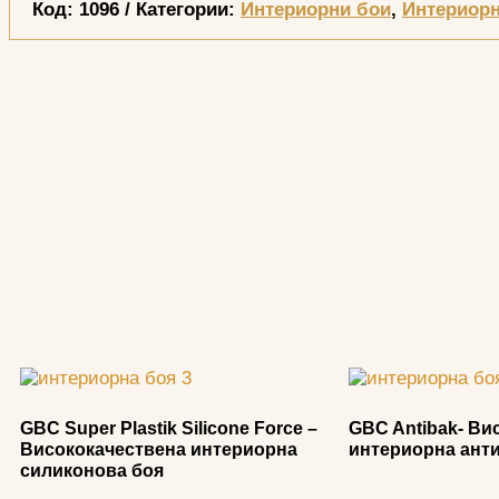
Код:
1096
Категории:
Интериорни бои
,
Интериорни
GBC Super Plastik Silicone Force –
GBC Antibak- Ви
Висококачествена интериорна
интериорна ант
силиконова боя