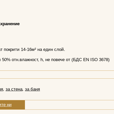
ъхранение
ат покрити 14-16м² на един слой.
и 50% отн.влажност, h, не повече от (БДС EN ISO 3678)
ня
,
за стена
,
за баня
ите ни