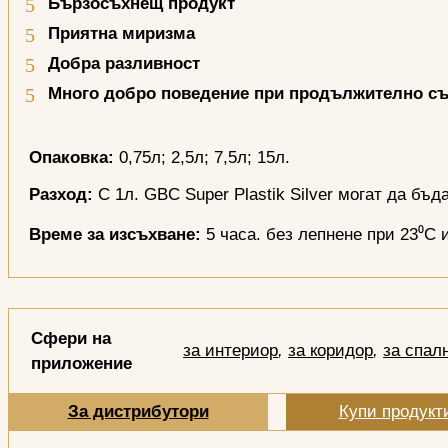
Бързосъхнещ продукт
Приятна миризма
Добра разливност
Много добро поведение при продължително с
Опаковка:
0,75л; 2,5л; 7,5л; 15л.
Разход:
С 1л. GBC Super Plastik Silver могат да бъд
Време за изсъхване:
5 часа. без лепнене при 23⁰С 
Сфери на
за интериор
,
за коридор
,
за спал
приложение
За дистрибутори
Купи продукт