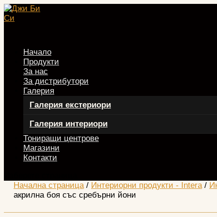
Начало
Продукти
За нас
За дистрибутори
Галерия
Галерия екстериори
Галерия интериори
Тониращи центрове
Магазини
Контакти
Изберете страница
Начална страница
/
Интериорни продукти - Intera
/
И
акрилна боя със сребърни йони