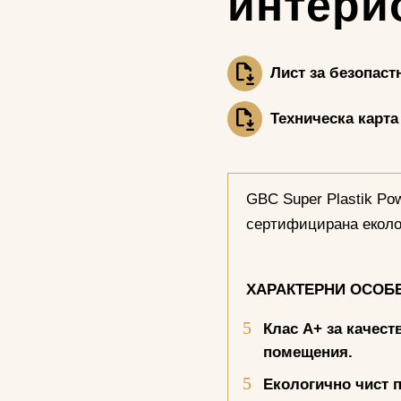
интери
Лист за безопаст
Техническа карта
GBC Super Plastik Po
сертифицирана еколо
ХАРАКТЕРНИ ОСОБ
Клас А+ за качест
помещения.
Екологично чист п