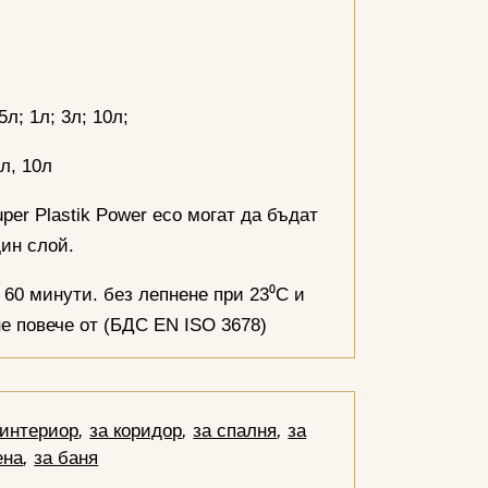
.
5л; 1л; 3л; 10л;
3л, 10л
er Plastik Power eco могат да бъдат
дин слой.
60 минути. без лепнене при 23⁰С и
не повече от (БДС EN ISO 3678)
 интериор
,
за коридор
,
за спалня
,
за
ена
,
за баня