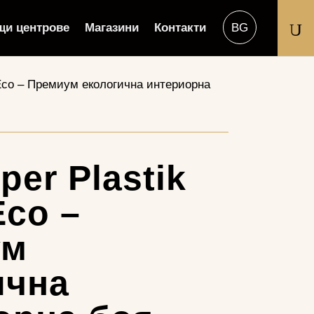
U
щи центрове
Магазини
Контакти
 Eco – Премиум екологична интериорна
er Plastik
Eco –
ум
ична