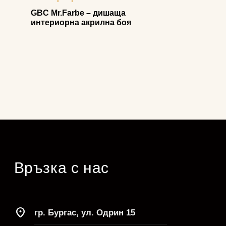
GBC Mr.Farbe – дишаща
интериорна акрилна боя
Връзка с нас
location_on
гр. Бургас, ул. Одрин 15