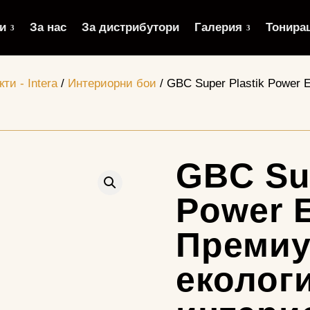
и
За нас
За дистрибутори
Галерия
Тонира
ти - Intera
/
Интериорни бои
/ GBC Super Plastik Power
GBC Sup
Power 
Преми
еколог