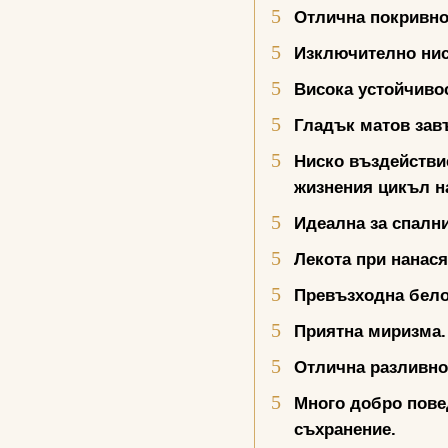
Отлична покривно
Изключително нис
Висока устойчивос
Гладък матов зав
Ниско въздействи
жизнения цикъл н
Идеална за спалн
Лекота при нанас
Превъзходна бело
Приятна миризма.
Отлична разливно
Много добро пов
съхранение.