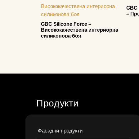
GBC S
– Пр
GBC Silicone Force –
Висококачествена интериорна
силиконова боя
Продукти
Фасадни продукти