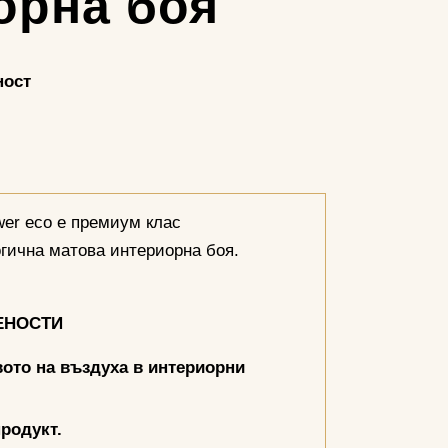
орна боя
ност
wer eco е премиум клас
гична матова интериорна боя.
ЕНОСТИ
вото на въздуха в интериорни
родукт.