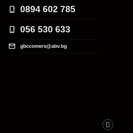
0894 602 785
phone_iphone
056 530 633
phone_iphone
Mail
gbccomers@abv.bg