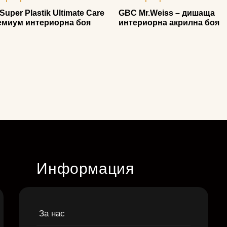
uper Plastik Ultimate Care
GBC Mr.Weiss – дишаща
емиум интериорна боя
интериорна акрилна боя
Информация
За нас