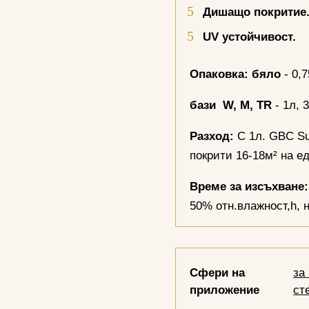
Дишащо покритие
UV
устойчивост.
Опаковка:
бяло
- 0,7
бази
W, M
,
TR
- 1л, 
Разход:
С 1л. GBC Sup
покрити 16-18м² на е
Време за изсъхване:
50% отн.влажност,h, 
Сфери на
за
приложение
ст