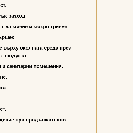
ст.
ък разход.
т на миене и мокро триене.
ършек.
е върху околната среда през
а продукта.
и и санитарни помещения.
яне
.
та.
ст.
едение при продължително