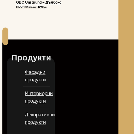
GBC Uni grund – Дълбоко
проникващ грунд
Продукти
Фасадни
продукти
Интериорни
продукти
Декоративни
продукти