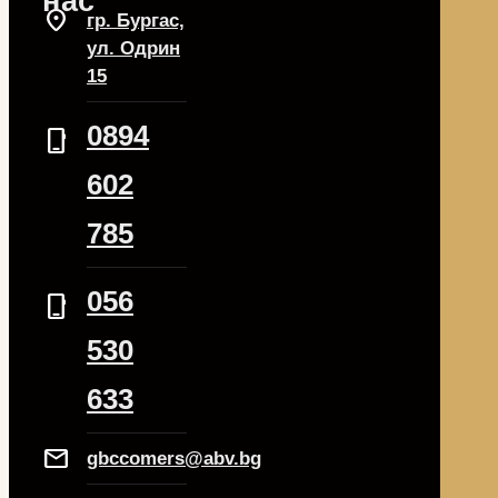
нас
location_on
гр. Бургас,
ул. Одрин
15
0894
phone_iphone
602
785
056
phone_iphone
530
633
Mail
gbccomers@abv.bg