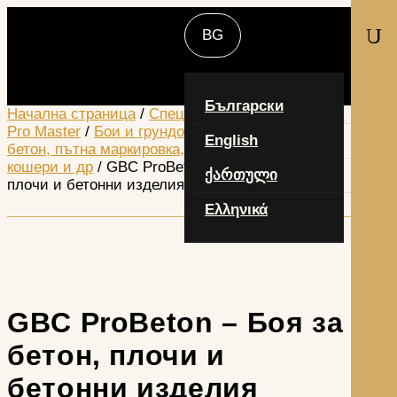
U
Изберете страница
Български
Начална страница
/
Специализирани продукти -
Pro Master
/
Бои и грундове за метал, дърво,
English
бетон, пътна маркировка, керемиди, пчелни
кошери и др
/ GBC ProBeton – Боя за бетон,
ქართული
плочи и бетонни изделия
Ελληνικά
GBC ProBeton – Боя за
бетон, плочи и
бетонни изделия