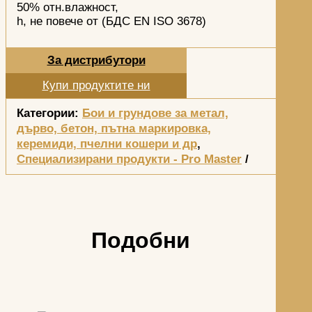
50% отн.влажност,
h, не повече от (БДС EN ISO 3678)
За дистрибутори
Купи продуктите ни
Категории:
Бои и грундове за метал,
дърво, бетон, пътна маркировка,
керемиди, пчелни кошери и др
,
Специализирани продукти - Pro Master
Подобни