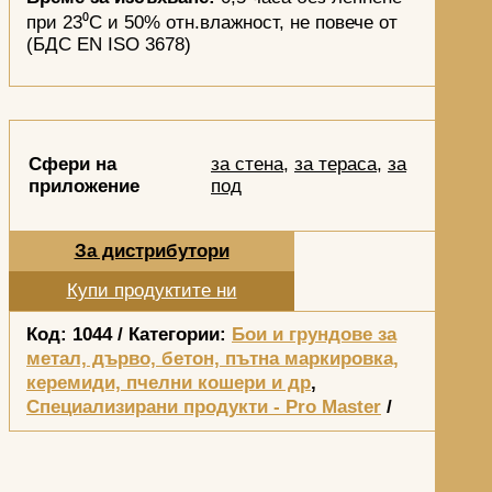
при 23⁰С и 50% отн.влажност, не повече от
(БДС EN ISO 3678)
Сфери на
за стена
,
за тераса
,
за
приложение
под
За дистрибутори
Купи продуктите ни
Код:
1044
Категории:
Бои и грундове за
метал, дърво, бетон, пътна маркировка,
керемиди, пчелни кошери и др
,
Специализирани продукти - Pro Master