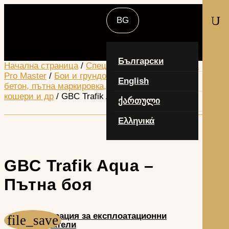
U
Изберете страница
Български
Начална страница
/
Специализирани продукти -
Pro Master
/
Бои и грундове за метал, дърво,
English
бетон, пътна маркировка, керемиди, пчелни
кошери и др
/ GBC Trafik Aqua – Пътна боя
ქართული
Ελληνικά
GBC Trafik Aqua –
Пътна боя
Декларация за експлоатационни
показатели