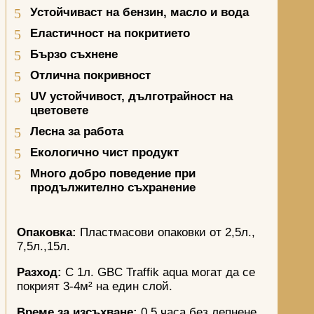
Устойчиваст на бензин, масло и вода
Еластичност на покритието
Бързо съхнене
Отлична покривност
UV
устойчивост, дълготрайност на
цветовете
Лесна за работа
Екологично чист продукт
Много добро поведение при
продължително съхранение
Опаковка:
Пластмасови опаковки от 2,5л.,
7,5л.,15л.
Разход:
С 1л. GBC Traffik aqua могат да се
покрият 3-4м² на един слой.
Време за изсъхване:
0,5 часа без лепнене