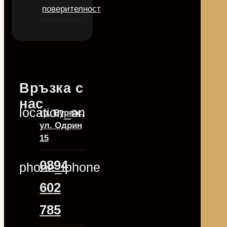
поверителност
Връзка с
нас
location_on
гр. Бургас,
ул. Одрин
15
0894
phone_iphone
602
785