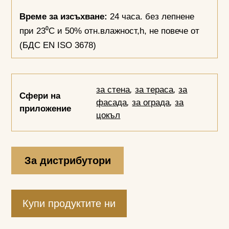
Време за изсъхване:
24 часа. без лепнене
при 23⁰С и 50% отн.влажност,h, не повече от
(БДС EN ISO 3678)
за стена
,
за тераса
,
за
Сфери на
фасада
,
за ограда
,
за
приложение
цокъл
За дистрибутори
Купи продуктите ни