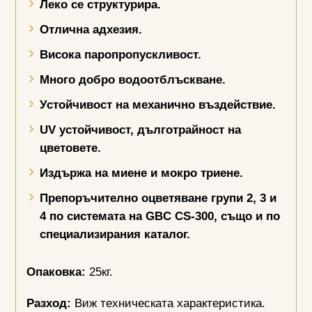
Леко се структурира.
Отлична адхезия.
Висока паропропускливост.
Много добро водоотблъскване.
Устойчивост на механично въздействие.
UV
устойчивост, дълготрайност на
цветовете.
Издържа на миене и мокро триене.
Препоръчително оцветяване групи 2, 3 и
4 по системата на
GBC
CS
-300, също и по
специализирания каталог.
Опаковка:
25кг.
Разход:
Виж техническата характеристика.