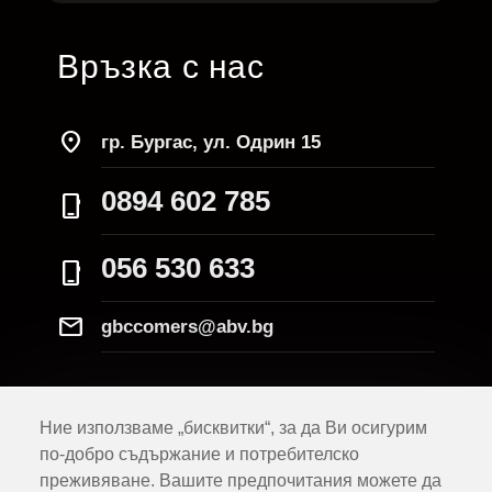
Връзка с нас
location_on
гр. Бургас, ул. Одрин 15
0894 602 785
phone_iphone
056 530 633
phone_iphone
Mail
gbccomers@abv.bg
Ние използваме „бисквитки“, за да Ви осигурим
по-добро съдържание и потребителско
преживяване. Вашите предпочитания можете да