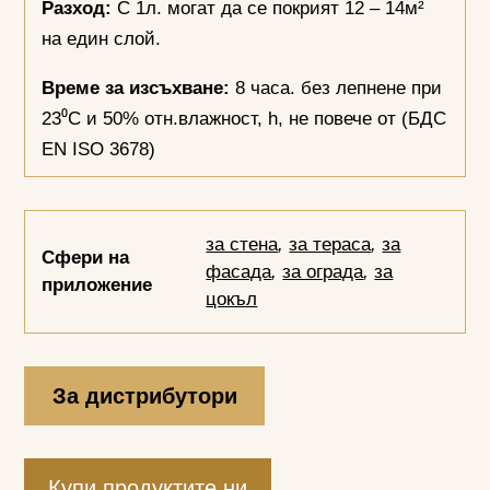
Разход:
С 1л. могат да се покрият 12 – 14м²
на един слой.
Време за изсъхване:
8 часа. без лепнене при
23⁰С и 50% отн.влажност, h, не повече от (БДС
EN ISO 3678)
за стена
,
за тераса
,
за
Сфери на
фасада
,
за ограда
,
за
приложение
цокъл
За дистрибутори
Купи продуктите ни