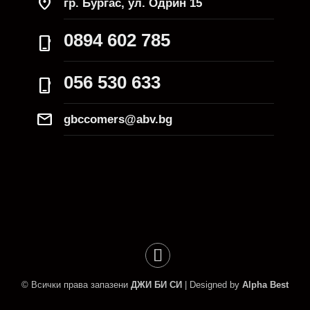
location_on
гр. Бургас, ул. Одрин 15
0894 602 785
phone_iphone
056 530 633
phone_iphone
Mail
gbccomers@abv.bg
© Всички права запазени
ДЖИ БИ СИ
| Designed by
Alpha Best