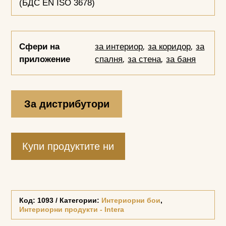
(БДС EN ISO 3678)
Сфери на
за интериор
,
за коридор
,
за
приложение
спалня
,
за стена
,
за баня
За дистрибутори
Купи продуктите ни
Код:
1093
Категории:
Интериорни бои
,
Интериорни продукти - Intera