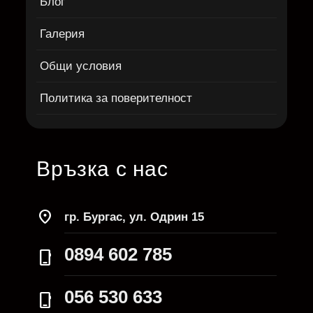
Блог
Галерия
Общи условия
Политика за поверителност
Връзка с нас
location_on
гр. Бургас, ул. Одрин 15
0894 602 785
phone_iphone
056 530 633
phone_iphone