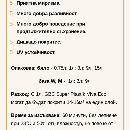
Приятна миризма.
Много добра разливност.
Много добро поведение при
продължително съхранение.
Дишащо покритие.
UV
устойчивост.
Опаковка:
бяло
- 0,75л; 1л; 3л; 9л; 15л
база
W, M
- 1л; 3л; 9л
Разход:
С 1л. GBC Super Plastik Viva Eco
могат да бъдат покрити 14-16м² на един слой.
Време за изсъхване:
60 минути, без лепнене
при 23⁰С и 50% отн.влажност,h, не повече от