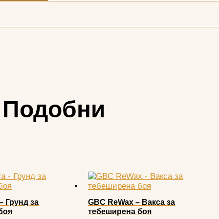
Подобни
– Грунд за
GBC ReWax – Вакса за
боя
тебеширена боя