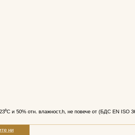
23⁰С и 50% отн. влажност,h, не повече от (БДС EN ISO 3
ите ни