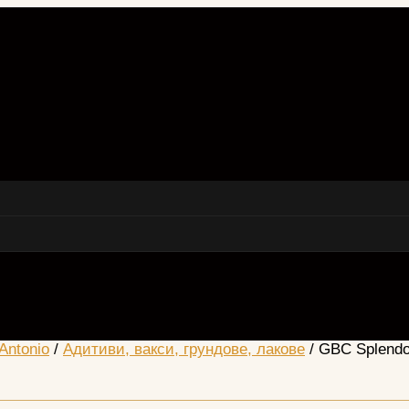
Antonio
/
Адитиви, вакси, грундове, лакове
/ GBC Splendo