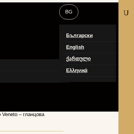
U
Български
English
ქართული
Ελληνικά
 Veneto – гланцова