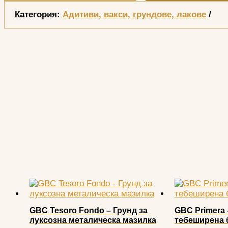
Категория:
Адитиви, вакси, грундове, лакове
GBC Tesoro Fondo – Грунд за
GBC Primera 
луксозна металическа мазилка
тебеширена 