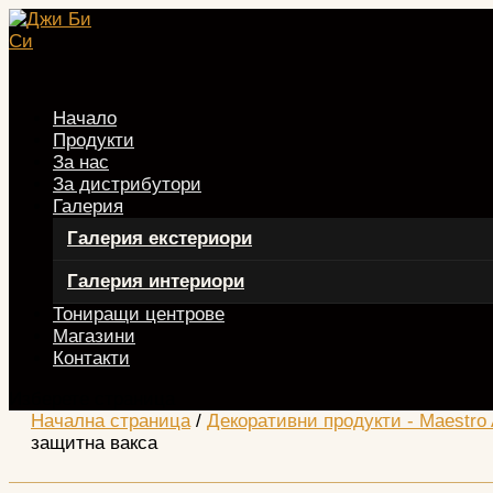
Начало
Продукти
За нас
За дистрибутори
Галерия
Галерия екстериори
Галерия интериори
Тониращи центрове
Магазини
Контакти
Изберете страница
Начална страница
/
Декоративни продукти - Maestro 
защитна вакса