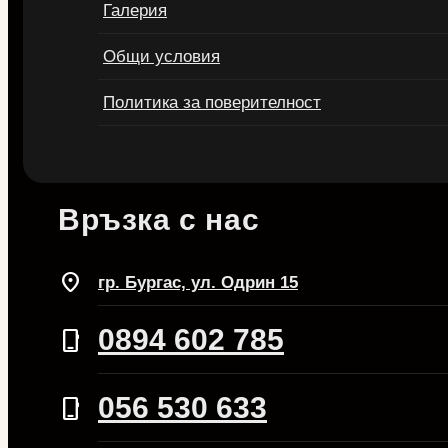
Галерия
Общи условия
Политика за поверителност
Връзка с нас
location_on
гр. Бургас, ул. Одрин 15
0894 602 785
phone_iphone
056 530 633
phone_iphone