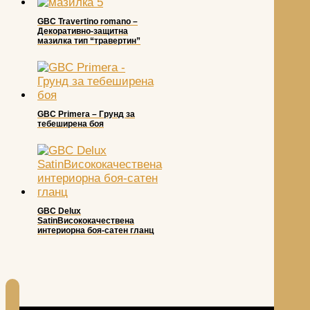
GBC Travertino romano –
Декоративно-защитна
мазилка тип “травертин”
GBC Primera – Грунд за
тебеширена боя
GBC Delux
SatinВисококачествена
интериорна боя-сатен гланц