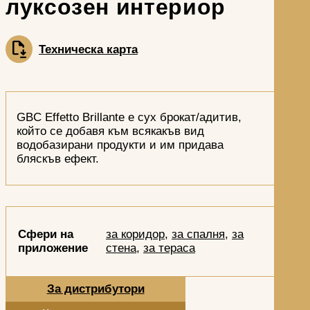
луксозен интериор
Техническа карта
GBC Effetto Brillante е сух брокат/адитив,
който се добавя към всякакъв вид
водобазирани продукти и им придава
бляскъв ефект.
Сфери на
за коридор
,
за спалня
,
за
приложение
стена
,
за тераса
За дистрибутори