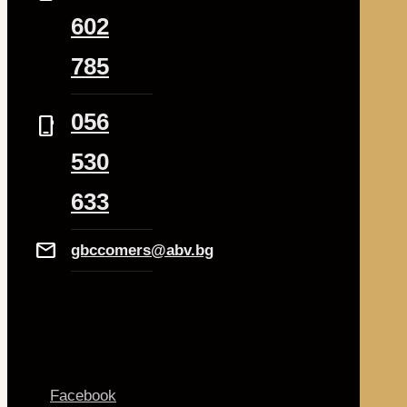
602
785
056
phone_iphone
530
633
Mail
gbccomers@abv.bg
Facebook