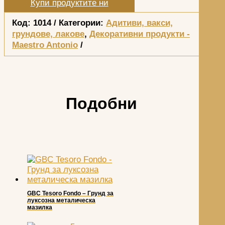
Купи продуктите ни
Код:
1014
Категории:
Адитиви, вакси,
грундове, лакове
,
Декоративни продукти -
Maestro Antonio
Подобни
GBC Tesoro Fondo – Грунд за
луксозна металическа
мазилка