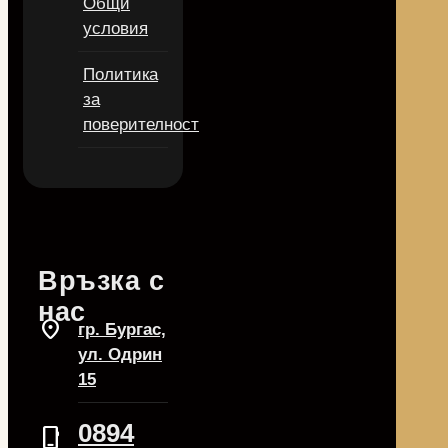
Общи
условия
Политика
за
поверителност
Връзка с
нас
location_on
гр. Бургас,
ул. Одрин
15
0894
phone_iphone