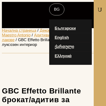
U
Изберете страница
Български
Начална страница
/
Декоративни продукти -
Maestro Antonio
/
Адитиви, вакси, грундове,
English
лакове
/ GBC Effetto Brillante брокат/адитив за
луксозен интериор
ქართული
Ελληνικά
GBC Effetto Brillante
брокат/адитив за