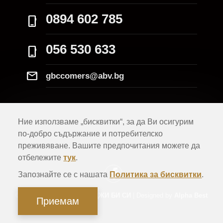
0894 602 785
phone_iphone
056 530 633
phone_iphone
Mail
gbccomers@abv.bg
Ние използваме „бисквитки“, за да Ви осигурим
по-добро съдържание и потребителско
преживяване. Вашите предпочитания можете да
отбележите
тук
.
Запознайте се с нашата
Политика за бисквитки
.
© Всички права запазени
ДЖИ БИ СИ
| Designed by
Alpha Best
Приемам