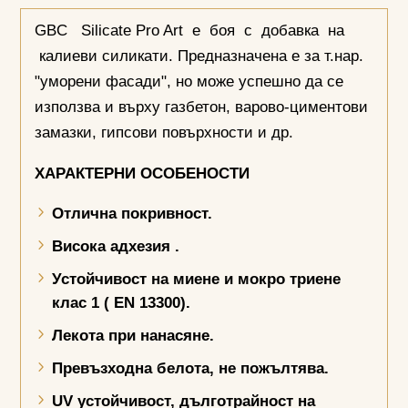
GBC Silicate Pro Art е боя с добавка на
калиеви силикати. Предназначена е за т.нар.
"уморени фасади", но може успешно да се
използва и върху газбетон, варово-циментови
замазки, гипсови повърхности и др.
ХАРАКТЕРНИ ОСОБЕНОСТИ
Отлична покривност.
Висока адхезия .
Устойчивост на миене и мокро триене
клас 1 (
EN 13300)
.
Лекота при нанасяне
.
Превъзходна белота, не пожълтява.
UV
устойчивост, дълготрайност на