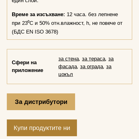
един слой.
Време за изсъхване:
12 часа. без лепнене
при 23⁰С и 50% отн.влажност, h, не повече от
(БДС EN ISO 3678)
за стена
,
за тераса
,
за
Сфери на
фасада
,
за ограда
,
за
приложение
цокъл
За дистрибутори
Купи продуктите ни