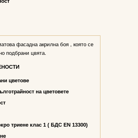
ност
матова фасадна акрилна боя , която се
но подбрани цвята.
ЕНОСТИ
ни цветове
ълготрайност на цветовете
ст
кро триене клас 1 ( БДС
EN 13300)
яне