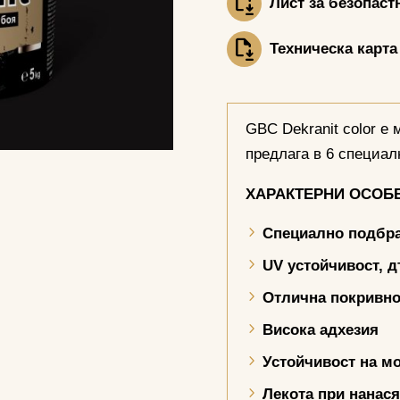
Лист за безопаст
Техническа карта
GBC Dekranit color е 
предлага в 6 специал
ХАРАКТЕРНИ ОСОБ
Специално подбра
UV
устойчивост, д
Отлична покривно
Висока адхезия
Устойчивост на мо
Лекота при нанас