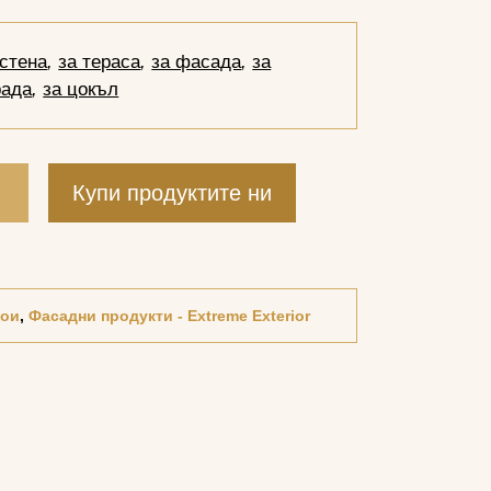
 стена
,
за тераса
,
за фасада
,
за
рада
,
за цокъл
и
Купи продуктите ни
ои
,
Фасадни продукти - Extreme Exterior