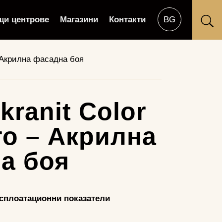
щи центрове
Магазини
Контакти
U
– Акрилна фасадна боя
ranit Color
ro – Акрилна
а боя
ксплоатационни показатели