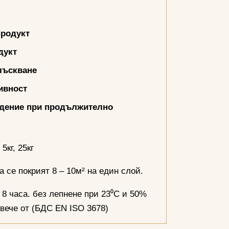
продукт
дукт
лъскване
ивност
едение при продължително
5кг, 25кг
а се покрият 8 – 10м² на един слой.
8 часа. без лепнене при 23⁰С и 50%
овече от (БДС EN ISO 3678)