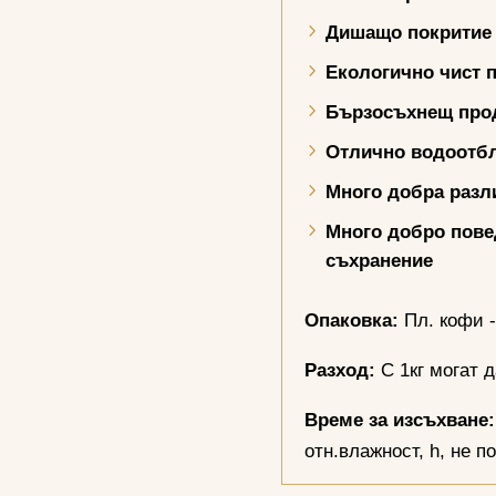
Дишащо покритие
Екологично чист 
Бързосъхнещ про
Отлично водоотб
Много добра разл
Много добро пов
съхранение
Опаковка:
Пл. кофи - 
Разход:
С 1кг могат д
Време за изсъхване:
отн.влажност, h, не п