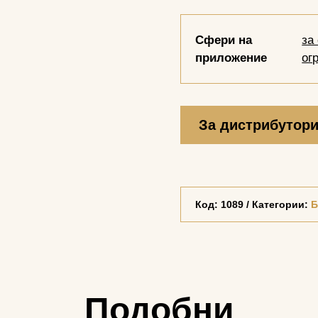
Сфери на
за
приложение
ог
За дистрибутор
Код:
1089
Категории:
Б
Подобни