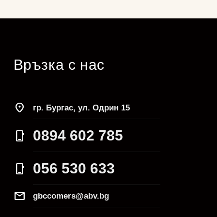
Връзка с нас
location_on
гр. Бургас, ул. Одрин 15
0894 602 785
phone_iphone
056 530 633
phone_iphone
Mail
gbccomers@abv.bg