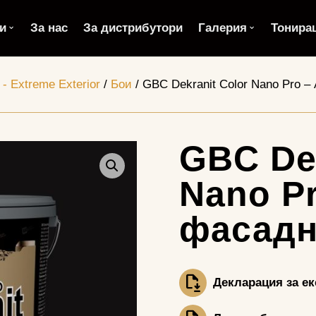
и
За нас
За дистрибутори
Галерия
Тонира
- Extreme Exterior
/
Бои
/ GBC Dekranit Color Nano Pro 
GBC Dek
Nano P
фасадн
Декларация за е