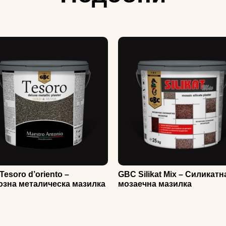
esoro d’oriento –
GBC Silikat Mix – Силикатн
озна металическа мазилка
мозаечна мазилка