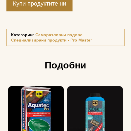
Купи продуктите ни
Категории:
Саморазливни подове
,
Специализирани продукти - Pro Master
Подобни