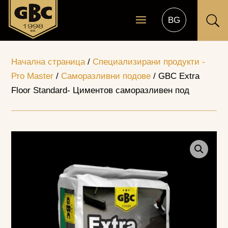
U
Начална страница
/
Специализирани продукти -
Pro Master
/
Саморазливни подове
/ GBC Extra
Floor Standard- Циментов саморазливен под