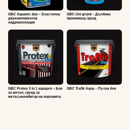
GBC Aquatec duo – Еластична
GBC Uni grund – Дълбоко
двукомпоментна
проникващ грунд
хидроизолация
GBC Protex 3 in 1 aquapro – Боя
GBC Trafik Aqua – Пътна боя
за метал, грунд за
метал,инхибитор на корозията