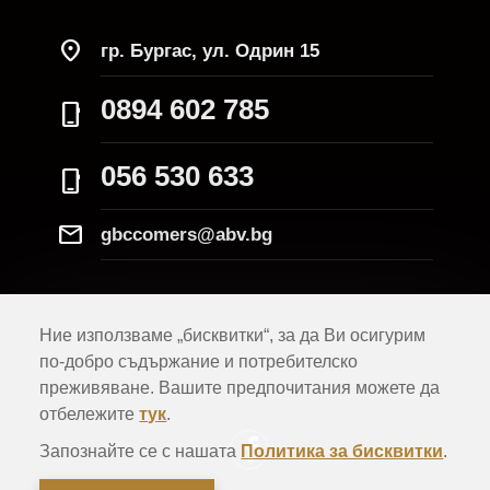
location_on
гр. Бургас, ул. Одрин 15
0894 602 785
phone_iphone
056 530 633
phone_iphone
Mail
gbccomers@abv.bg
Ние използваме „бисквитки“, за да Ви осигурим
по-добро съдържание и потребителско
преживяване. Вашите предпочитания можете да
отбележите
тук
.
Запознайте се с нашата
Политика за бисквитки
.