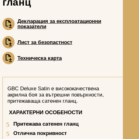
гланц
Декларация за експлоатационни
показатели
Лист за безопастност
Техническа карта
GBC Deluxе Satin е висококачествена
акрилна боя за вътрешни повърхности,
притежаваща сатенен гланц.
ХАРАКТЕРНИ ОСОБЕНОСТИ
Притежава сатенен гланц
Отлична покривност