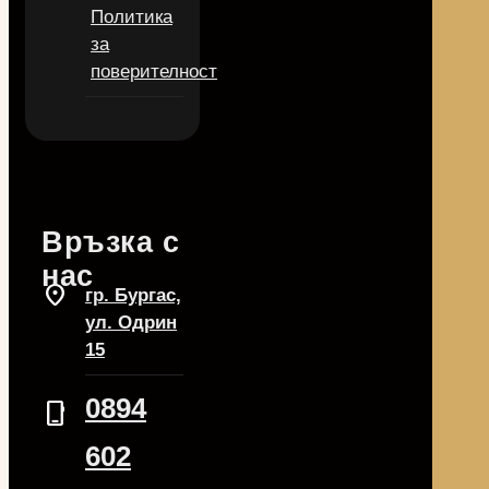
Политика
за
поверителност
Връзка с
нас
location_on
гр. Бургас,
ул. Одрин
15
0894
phone_iphone
602