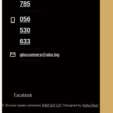
785
056
phone_iphone
530
633
Mail
gbccomers@abv.bg
Facebook
© Всички права запазени
ДЖИ БИ СИ
| Designed by
Alpha Best