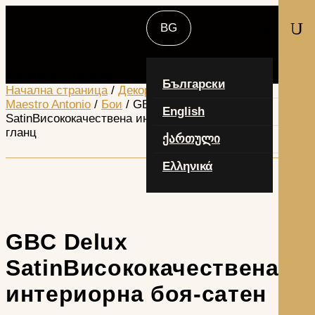
U
Изберете страница
Български
Начална страница
/
Декоративни продукти -
Maestro Antonio
/
Бои
/ GBC Delux
English
SatinВисококачествена интериорна боя-сатен
гланц
ქართული
Ελληνικά
GBC Delux
SatinВисококачествена
интериорна боя-сатен