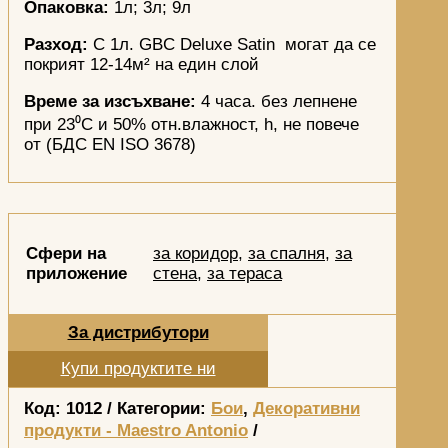
Опаковка:
1л; 3л; 9л
Разход:
С 1л. GBC Deluxе Satin могат да се
покрият 12-14м² на един слой
Време за изсъхване:
4 часа. без лепнене
при 23⁰С и 50% отн.влажност, h, не повече
от (БДС EN ISO 3678)
Сфери на
за коридор
,
за спалня
,
за
приложение
стена
,
за тераса
За дистрибутори
Купи продуктите ни
Код:
1012
Категории:
Бои
,
Декоративни
продукти - Maestro Antonio