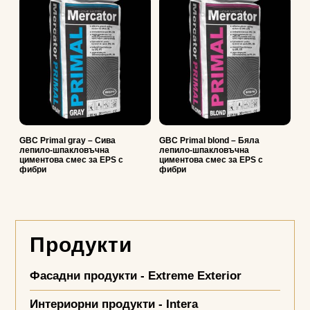
GBC Primal grаy – Сива
GBC Primal blond – Бяла
лепило-шпакловъчна
лепило-шпакловъчна
циментова смес за EPS с
циментова смес за EPS с
фибри
фибри
Продукти
Фасадни продукти - Extreme Exterior
Интериорни продукти - Intera