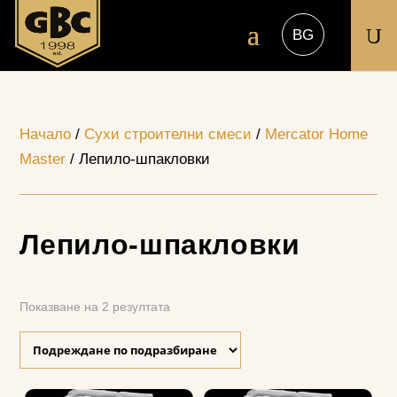
U
Начало
/
Сухи строителни смеси
/
Mercator Home
Master
/ Лепило-шпакловки
Лепило-шпакловки
Показване на 2 резултата