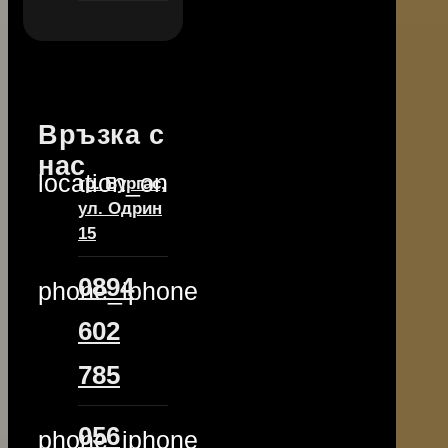
Връзка с
нас
location_on
гр. Бургас,
ул. Одрин
15
0894
phone_iphone
602
785
056
phone_iphone