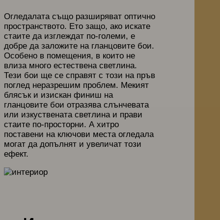
Огледалата също разширяват оптично
пространството. Ето защо, ако искате
стаите да изглеждат по-големи, е
добре да заложите на гланцовите бои.
Особено в помещения, в които не
влиза много естествена светлина.
Тези бои ще се справят с този на пръв
поглед неразрешим проблем. Мекият
блясък и изискан финиш на
гланцовите бои отразява слънчевата
или изкуствената светлина и прави
стаите по-просторни. А хитро
поставени на ключови места огледала
могат да допълнят и увеличат този
ефект.