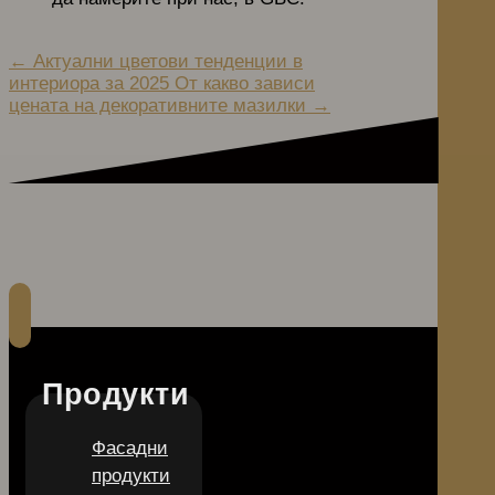
←
Актуални цветови тенденции в
интериора за 2025
От какво зависи
цената на декоративните мазилки
→
Продукти
Фасадни
продукти