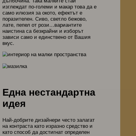
дълбочина. Така малките стаи
изглеждат по-големи и макар това да е
само илюзия за окото, ефектът е
поразителен. Сиво, светло бежово,
лате, пепел от рози…вариантите
наистина са безкрайни и изборът
зависи само и единствено от Вашия
вкус.
Една нестандартна
идея
Най-добрите дизайнери често залагат
на контраста като изразно средство и
като способ да достигнат определен