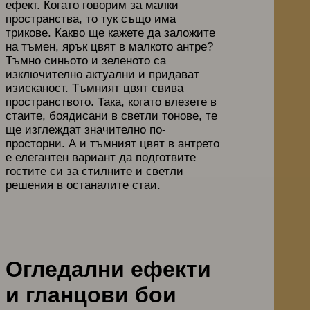
ефект. Когато говорим за малки
пространства, то тук също има
трикове. Какво ще кажете да заложите
на тъмен, ярък цвят в малкото антре?
Тъмно синьото и зеленото са
изключително актуални и придават
изисканост. Тъмният цвят свива
пространството. Така, когато влезете в
стаите, боядисани в светли тонове, те
ще изглеждат значително по-
просторни. А и тъмният цвят в антрето
е елегантен вариант да подготвите
гостите си за стилните и светли
решения в останалите стаи.
Огледални ефекти
и гланцови бои