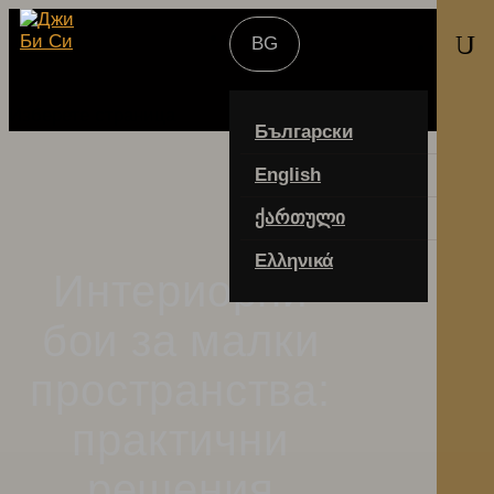
U
Изберете страница
Български
English
ქართული
Ελληνικά
Интериорни
бои за малки
пространства:
практични
решения