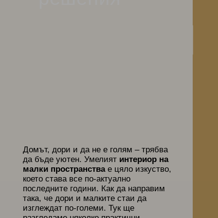
Домът, дори и да не е голям – трябва
да бъде уютен. Умелият
интериор на
малки пространства
е цяло изкуство,
което става все по-актуално
последните години. Как да направим
така, че дори и малките стаи да
изглеждат по-големи. Тук ще
разгледаме няколко практични