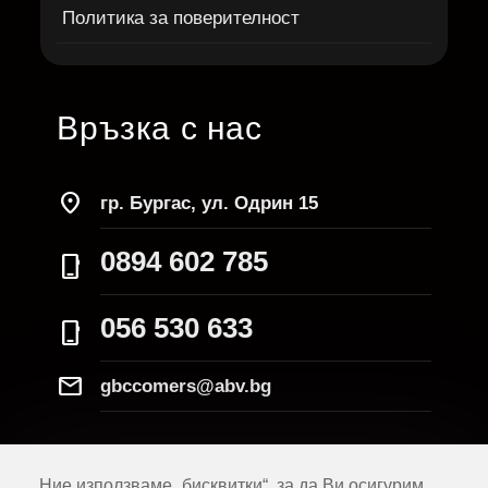
Политика за поверителност
Връзка с нас
location_on
гр. Бургас, ул. Одрин 15
0894 602 785
phone_iphone
056 530 633
phone_iphone
Mail
gbccomers@abv.bg
Ние използваме „бисквитки“, за да Ви осигурим