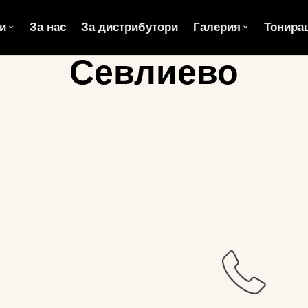
и
За нас
За дистрибутори
Галерия
Тонира
Севлиево