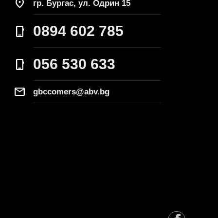
location_on
гр. Бургас, ул. Одрин 15
0894 602 785
phone_iphone
056 530 633
phone_iphone
Mail
gbccomers@abv.bg