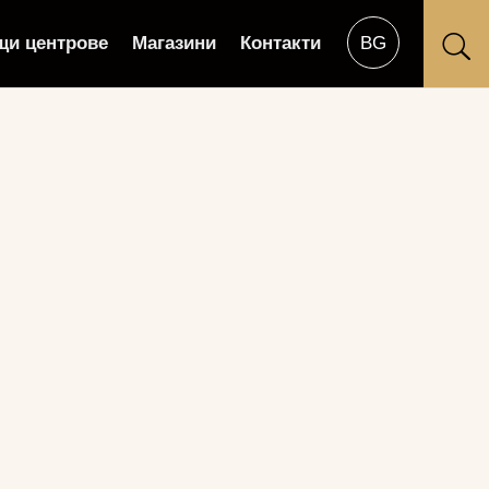
щи центрове
Магазини
Контакти
U