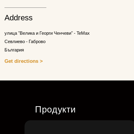
Address
улица "Велика и Георги Ченчеви" - TeMax
Севлиево - Габрово
България
Get directions >
Продукти