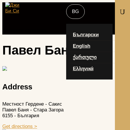
U
Изберете страница
Български
Павел Баня
English
ქართული
Ελληνικά
Address
Местност Гердене - Сакис
Павел Баня - Стара Загора
6155 - България
Get directions >