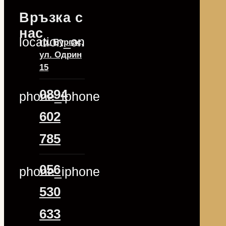
Връзка с
нас
location_on
гр. Бургас,
ул. Одрин
15
0894
phone_iphone
602
785
056
phone_iphone
530
633