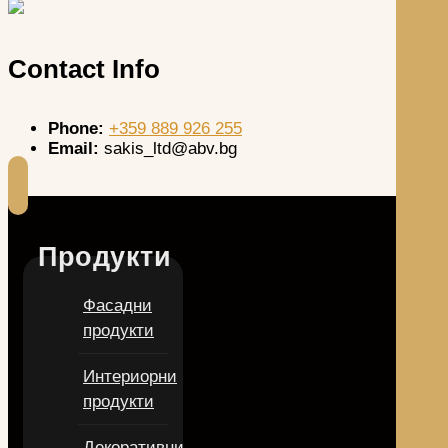
Contact Info
Phone:
+359 889 926 255
Email:
sakis_ltd@abv.bg
Продукти
Фасадни
продукти
Интериорни
продукти
Декоративни