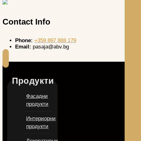
Contact Info
Phone:
+359 897 888 179
Email:
pasaja@abv.bg
Продукти
Фасадни
продукти
Интериорни
продукти
Декоративни