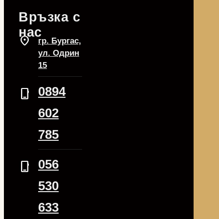
Връзка с
нас
location_on
гр. Бургас,
ул. Одрин
15
0894
phone_iphone
602
785
056
phone_iphone
530
633