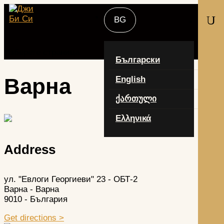
U
Изберете страница
Български
Варна
English
ქართული
Ελληνικά
Address
ул. "Евлоги Георгиеви" 23 - ОБТ-2
Варна - Варна
9010 - България
Get directions >