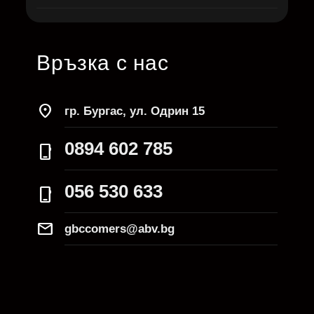
Връзка с нас
location_on
гр. Бургас, ул. Одрин 15
0894 602 785
phone_iphone
056 530 633
phone_iphone
Mail
gbccomers@abv.bg